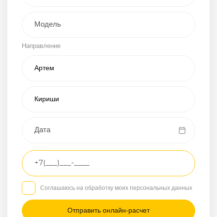
Внедорожник
Направление
Хэтчбэк
Пикап
Универсал
Спорткар
Микроавтобус
Транспортное
средство
Грузовой
Соглашаюсь на обработку моих персональных данных
Седан
/
—
/
—
Другое