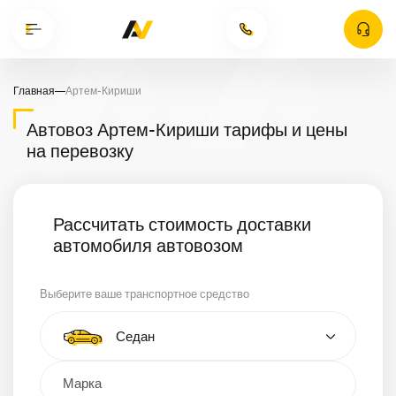
Главная
—
Артем-Кириши
Автовоз Артем-Кириши тарифы и цены
на перевозку
Рассчитать стоимость доставки
автомобиля автовозом
Выберите ваше транспортное средство
Тип автомобиля
Седан
Кроссовер
Минивэн