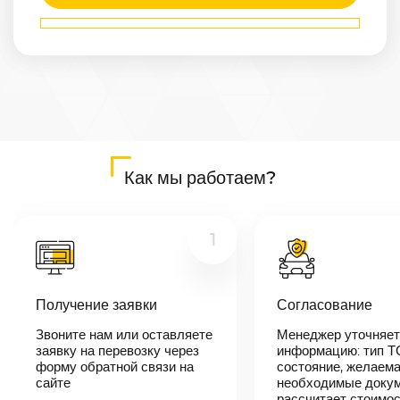
Маршрут
Артем
—
Кириши
Расстояние
9661
км
Дата
—
Цена
Как мы работаем?
≈
183 559
₽
1
В течении 10
минут наш
Получение заявки
Согласование
менеджер-
логист
Звоните нам или оставляете
Менеджер уточняет
свяжется с
заявку на перевозку через
вами,
информацию: тип Т
согласует
форму обратной связи на
состояние, желаема
детали
сайте
необходимые докум
автоперевозки,
рассчитает стоимо