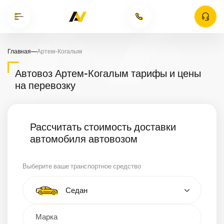
Главная
—
Артем-Когалым
Автовоз Артем-Когалым тарифы и цены
на перевозку
Рассчитать стоимость доставки
автомобиля автовозом
Выберите ваше транспортное средство
Тип автомобиля
Седан
Кроссовер
Минивэн