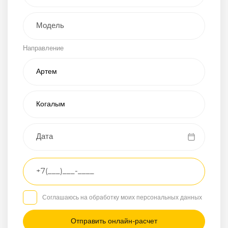
Внедорожник
Направление
Хэтчбэк
Пикап
Универсал
Спорткар
Микроавтобус
Транспортное
средство
Грузовой
Соглашаюсь на обработку моих персональных данных
Седан
/
—
/
—
Другое