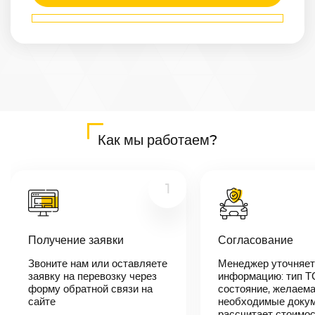
Маршрут
Артем
—
Когалым
Расстояние
6714
км
Дата
—
Цена
Как мы работаем?
≈
127 566
₽
1
В течении 10
минут наш
Получение заявки
Согласование
менеджер-
логист
Звоните нам или оставляете
Менеджер уточняет
свяжется с
заявку на перевозку через
вами,
информацию: тип Т
согласует
форму обратной связи на
состояние, желаема
детали
сайте
необходимые докум
автоперевозки,
рассчитает стоимо