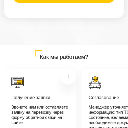
Маршрут
Артем
—
Кострома
Расстояние
8776
км
Дата
—
Цена
Как мы работаем?
≈
166 744
₽
1
В течении 10
минут наш
Получение заявки
Согласование
менеджер-
логист
Звоните нам или оставляете
Менеджер уточняет
свяжется с
заявку на перевозку через
вами,
информацию: тип Т
согласует
форму обратной связи на
состояние, желаема
детали
сайте
необходимые докум
автоперевозки,
рассчитает стоимо