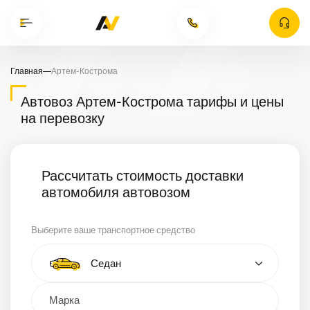
Главная
—
Артем-Кострома
Автовоз Артем-Кострома тарифы и цены
на перевозку
Рассчитать стоимость доставки
автомобиля автовозом
Выберите ваше транспортное средство
Тип автомобиля
Седан
Кроссовер
Минивэн