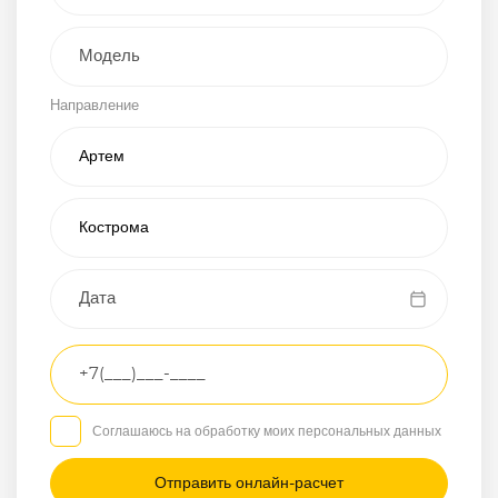
Внедорожник
Направление
Хэтчбэк
Пикап
Универсал
Спорткар
Микроавтобус
Транспортное
средство
Грузовой
Соглашаюсь на обработку моих персональных данных
Седан
/
—
/
—
Другое