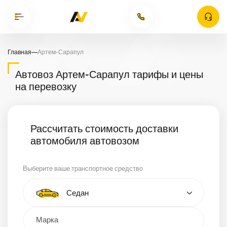
Главная
—
Артем-Сарапул
Автовоз Артем-Сарапул тарифы и цены
на перевозку
Рассчитать стоимость доставки
автомобиля автовозом
Выберите ваше транспортное средство
Тип автомобиля
Седан
Кроссовер
Минивэн