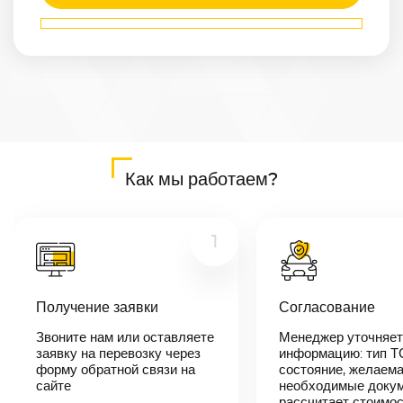
Маршрут
Артем
—
Сарапул
Расстояние
8001
км
Дата
—
Цена
Как мы работаем?
≈
152 019
₽
1
В течении 10
минут наш
Получение заявки
Согласование
менеджер-
логист
Звоните нам или оставляете
Менеджер уточняет
свяжется с
заявку на перевозку через
вами,
информацию: тип Т
согласует
форму обратной связи на
состояние, желаема
детали
сайте
необходимые докум
автоперевозки,
рассчитает стоимо