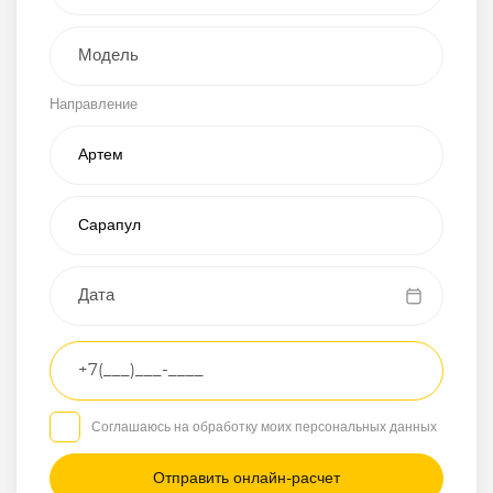
Внедорожник
Направление
Хэтчбэк
Пикап
Универсал
Спорткар
Микроавтобус
Транспортное
средство
Грузовой
Соглашаюсь на обработку моих персональных данных
Седан
/
—
/
—
Другое