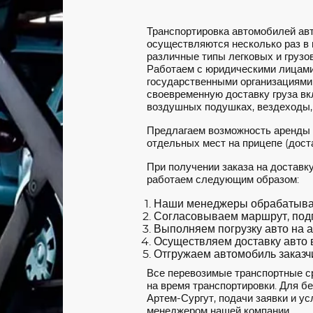
Транспортировка автомобилей ав
осуществляются несколько раз в
различные типы легковых и грузов
Работаем с юридическими лицами
государственными организациями
своевременную доставку груза вкл
воздушных подушках, вездеходы,
Предлагаем возможность аренды
отдельных мест на прицепе (доста
При получении заказа на доставк
работаем следующим образом:
Наши менеджеры обрабатываю
Согласовываем маршрут, под
Выполняем погрузку авто на а
Осуществляем доставку авто в
Отгружаем автомобиль заказчи
Все перевозимые транспортные с
на время транспортировки. Для б
Артем-Сургут, подачи заявки и ус
менеджером нашей компании.