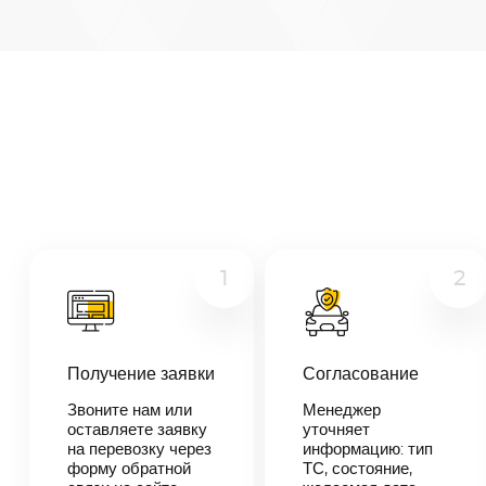
Артем
—
Сургут
Микроавтобус
Расстояние
6643
км
Грузовой
Дата
Другое
—
Цена
≈
126
1
2
217
₽
Получение заявки
Согласование
В течении 10
минут наш
Звоните нам или
Менеджер
менеджер-
оставляете заявку
уточняет
логист
на перевозку через
информацию: тип
свяжется с
форму обратной
ТС, состояние,
вами,