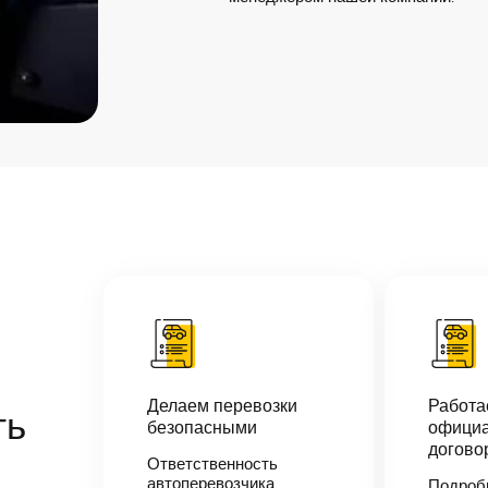
Делаем перевозки
Работ
ть
безопасными
официа
догово
Ответственность
автоперевозчика
Подроб