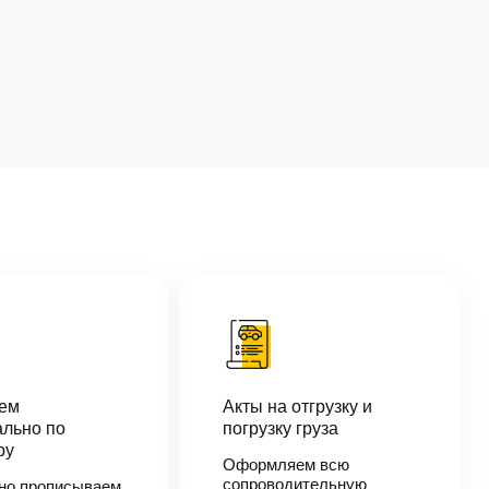
аем
Акты на отгрузку и
льно по
погрузку груза
ру
Оформляем всю
сопроводительную
но прописываем