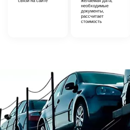
связи на сайте
согласует
желаемая дата,
детали
необходимые
автоперевозки,
документы,
назовет
рассчитает
точную цену и
стоимость
сроки
доставки
груза.