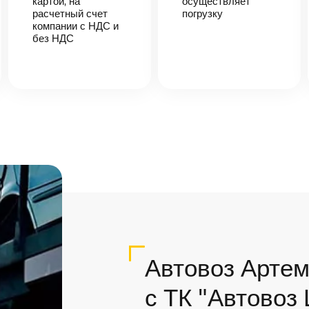
картой, на
осуществляет
расчетный счет
погрузку
компании с НДС и
без НДС
Автовоз Артем
с ТК "Автовоз