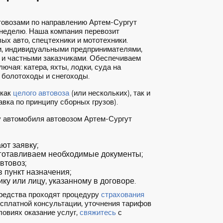
товозами по направлению Артем-Сургут
 неделю. Наша компания перевозит
ых авто, спецтехники и мототехники.
, индивидуальными предпринимателями,
 и частными заказчиками. Обеспечиваем
ючая: катера, яхты, лодки, суда на
 болотоходы и снегоходы.
 как
целого автовоза
(или нескольких), так и
вка по принципу сборных грузов).
у автомобиля автовозом Артем-Сургут
т заявку;
готавливаем необходимые документы;
втовоз;
 пункт назначения;
ку или лицу, указанному в договоре.
редства проходят процедуру
страхования
есплатной консультации, уточнения тарифов
ловиях оказание услуг,
свяжитесь
с