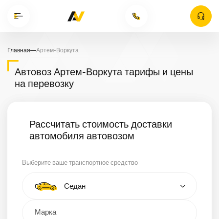
Главная
—
Артем-Воркута
Автовоз Артем-Воркута тарифы и цены
на перевозку
Рассчитать стоимость доставки
автомобиля автовозом
Выберите ваше транспортное средство
Тип автомобиля
Седан
Кроссовер
Минивэн