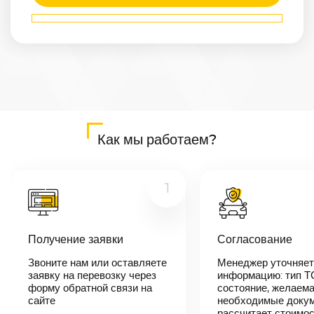
Маршрут
Артем
—
Воркута
Расстояние
8117
км
Дата
—
Цена
Как мы работаем?
≈
154 223
₽
1
В течении 10
минут наш
Получение заявки
Согласование
менеджер-
логист
Звоните нам или оставляете
Менеджер уточняет
свяжется с
заявку на перевозку через
вами,
информацию: тип Т
согласует
форму обратной связи на
состояние, желаема
детали
сайте
необходимые докум
автоперевозки,
рассчитает стоимо