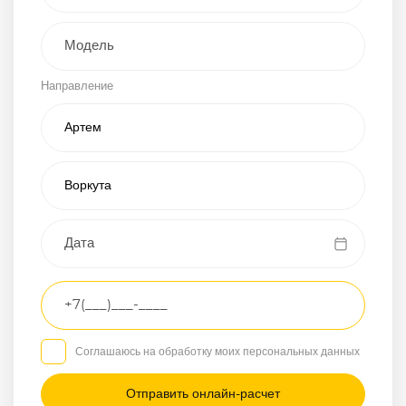
Внедорожник
Направление
Хэтчбэк
Пикап
Универсал
Спорткар
Микроавтобус
Транспортное
средство
Грузовой
Соглашаюсь на обработку моих персональных данных
Седан
/
—
/
—
Другое