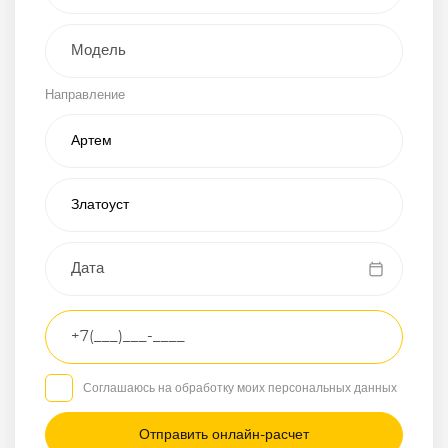
Внедорожник
Направление
Хэтчбэк
Пикап
Универсал
Спорткар
Микроавтобус
Транспортное
средство
Грузовой
Соглашаюсь на обработку моих персональных данных
Седан
/
—
/
—
Другое