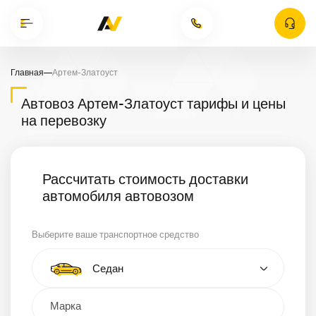
Главная
—
Артем-Златоуст
Автовоз Артем-Златоуст тарифы и цены
на перевозку
Рассчитать стоимость доставки
автомобиля автовозом
Выберите ваше транспортное средство
Тип автомобиля
Седан
Кроссовер
Минивэн