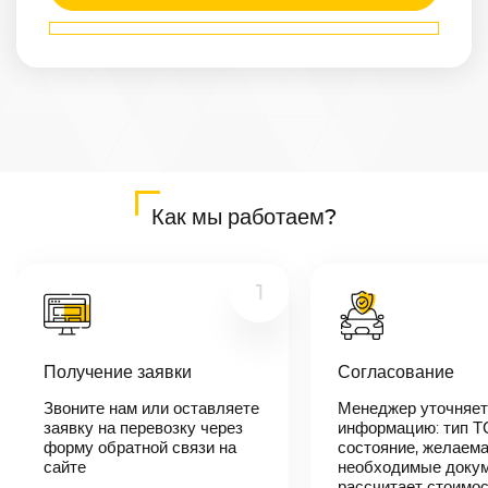
Маршрут
Артем
—
Златоуст
Расстояние
7450
км
Дата
—
Цена
Как мы работаем?
≈
141 550
₽
1
В течении 10
минут наш
Получение заявки
Согласование
менеджер-
логист
Звоните нам или оставляете
Менеджер уточняет
свяжется с
заявку на перевозку через
вами,
информацию: тип Т
согласует
форму обратной связи на
состояние, желаема
детали
сайте
необходимые докум
автоперевозки,
рассчитает стоимо