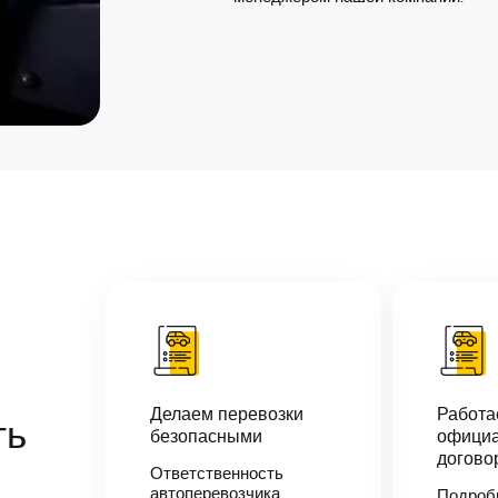
Делаем перевозки
Работ
ть
безопасными
официа
догово
Ответственность
автоперевозчика
Подроб