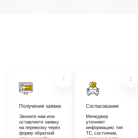
Архангельск
—
Ангарск
Микроавтобус
Расстояние
5327
км
Грузовой
Дата
—
Другое
Цена
≈
101
1
2
213
₽
В течении 10
Получение заявки
Согласование
минут наш
менеджер-
Звоните нам или
Менеджер
логист
оставляете заявку
уточняет
свяжется с
на перевозку через
информацию: тип
вами,
согласует
форму обратной
ТС, состояние,
детали