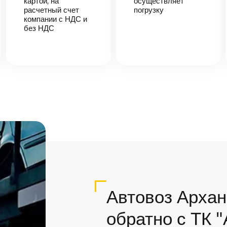
картой, на
осуществляет
расчетный счет
погрузку
компании с НДС и
без НДС
Автовоз Архан
обратно с ТК 