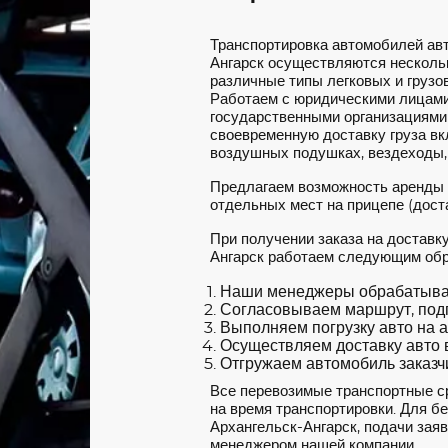
Транспортировка автомобилей ав
Ангарск осуществляются нескольк
различные типы легковых и грузов
Работаем с юридическими лицами
государственными организациями
своевременную доставку груза вкл
воздушных подушках, вездеходы,
Предлагаем возможность аренды
отдельных мест на прицепе (доста
При получении заказа на доставк
Ангарск работаем следующим обр
Наши менеджеры обрабатываю
Согласовываем маршрут, под
Выполняем погрузку авто на а
Осуществляем доставку авто в
Отгружаем автомобиль заказчи
Все перевозимые транспортные с
на время транспортировки. Для б
Архангельск-Ангарск, подачи заяв
менеджером нашей компании.