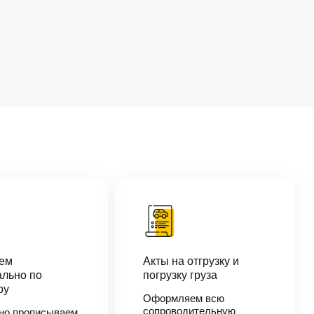
аем
Акты на отгрузку и
льно по
погрузку груза
ру
Оформляем всю
сопроводительную
но прописываем