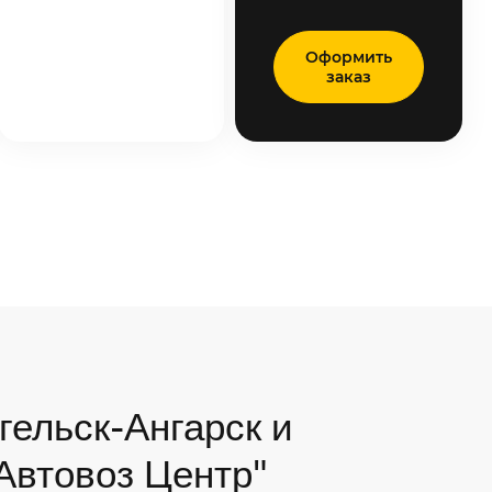
Оформить
заказ
гельск-Ангарск и
"Автовоз Центр"