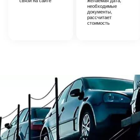
связи на сайте
желаемая дата,
автоперевозки,
необходимые
назовет
документы,
точную цену и
рассчитает
сроки
стоимость
доставки
груза.