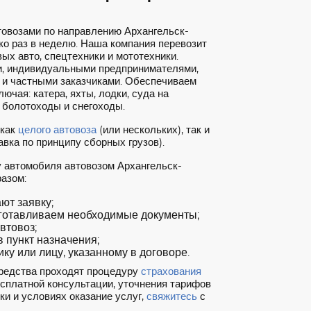
товозами по направлению Архангельск-
о раз в неделю. Наша компания перевозит
ых авто, спецтехники и мототехники.
, индивидуальными предпринимателями,
 и частными заказчиками. Обеспечиваем
ючая: катера, яхты, лодки, суда на
 болотоходы и снегоходы.
 как
целого автовоза
(или нескольких), так и
вка по принципу сборных грузов).
у автомобиля автовозом Архангельск-
азом:
т заявку;
готавливаем необходимые документы;
втовоз;
 пункт назначения;
ку или лицу, указанному в договоре.
редства проходят процедуру
страхования
есплатной консультации, уточнения тарифов
ки и условиях оказание услуг,
свяжитесь
с