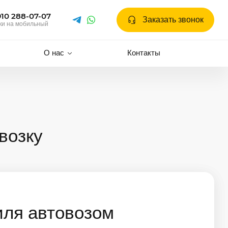
910 288-07-07
Заказать звонок
ки на мобильный
О нас
Контакты
возку
иля автовозом