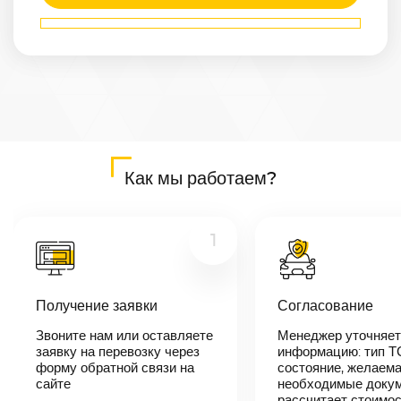
Маршрут
Архангельск
—
Барнаул
Расстояние
3773
км
Дата
—
Цена
Как мы работаем?
≈
71 687
₽
1
В течении 10
минут наш
менеджер-
Получение заявки
Согласование
логист
свяжется с
Звоните нам или оставляете
Менеджер уточняет
вами,
согласует
заявку на перевозку через
информацию: тип Т
детали
форму обратной связи на
состояние, желаема
автоперевозки,
сайте
необходимые докум
назовет
рассчитает стоимо