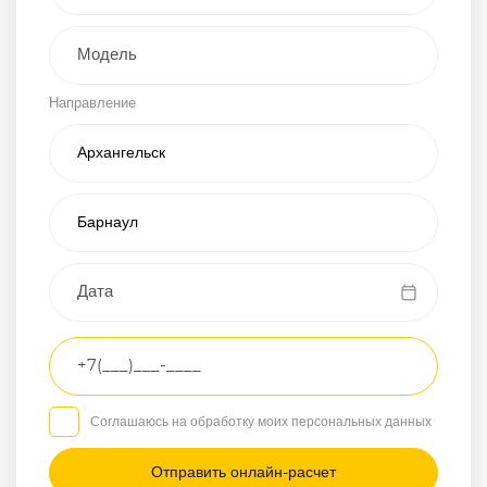
Внедорожник
Направление
Хэтчбэк
Пикап
Универсал
Спорткар
Микроавтобус
Транспортное
средство
Грузовой
Соглашаюсь на обработку моих персональных данных
Седан
/
—
/
—
Другое