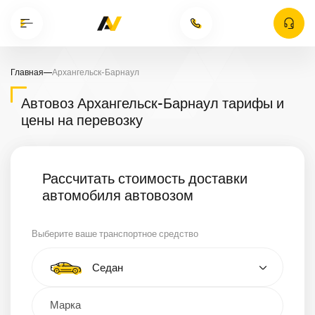
Главная
—
Архангельск-Барнаул
Автовоз Архангельск-Барнаул тарифы и
цены на перевозку
Рассчитать стоимость доставки
автомобиля автовозом
Выберите ваше транспортное средство
Тип автомобиля
Седан
Кроссовер
Минивэн