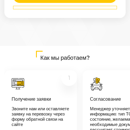
Маршрут
Архангельск
—
Бобруйск
Расстояние
1930
км
Дата
—
Цена
Как мы работаем?
≈
36 670
₽
1
В течении 10
минут наш
Получение заявки
Согласование
менеджер-
логист
Звоните нам или оставляете
Менеджер уточняет
свяжется с
заявку на перевозку через
вами,
информацию: тип Т
согласует
форму обратной связи на
состояние, желаема
детали
сайте
необходимые докум
автоперевозки,
рассчитает стоимо