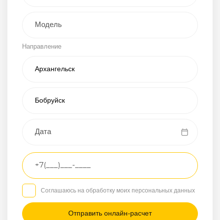
Внедорожник
Направление
Хэтчбэк
Пикап
Универсал
Спорткар
Микроавтобус
Транспортное
средство
Грузовой
Соглашаюсь на обработку моих персональных данных
Седан
/
—
/
—
Другое