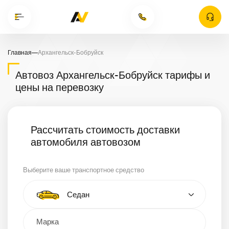
Главная
—
Архангельск-Бобруйск
Автовоз Архангельск-Бобруйск тарифы и
цены на перевозку
Рассчитать стоимость доставки
автомобиля автовозом
Выберите ваше транспортное средство
Тип автомобиля
Седан
Кроссовер
Минивэн