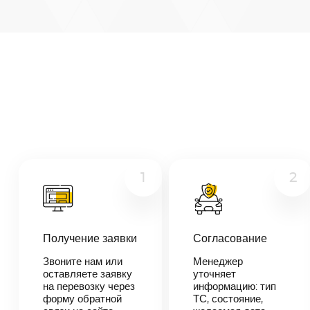
Архангельск
—
Ижевск
Микроавтобус
Расстояние
1534
км
Грузовой
Дата
—
Другое
Цена
≈
29
1
2
146
₽
В течении 10
Получение заявки
Согласование
минут наш
менеджер-
Звоните нам или
Менеджер
логист
оставляете заявку
уточняет
свяжется с
на перевозку через
информацию: тип
вами,
согласует
форму обратной
ТС, состояние,
детали