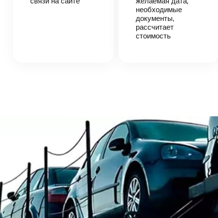
связи на сайте
желаемая дата,
автоперевозки,
необходимые
назовет
документы,
точную цену и
рассчитает
сроки
стоимость
доставки
груза.