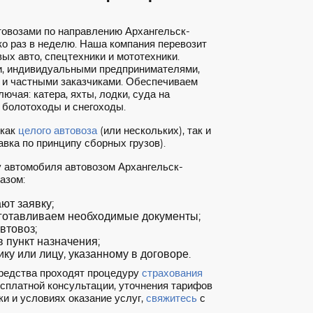
товозами по направлению Архангельск-
о раз в неделю. Наша компания перевозит
ых авто, спецтехники и мототехники.
, индивидуальными предпринимателями,
 и частными заказчиками. Обеспечиваем
ючая: катера, яхты, лодки, суда на
 болотоходы и снегоходы.
 как
целого автовоза
(или нескольких), так и
вка по принципу сборных грузов).
у автомобиля автовозом Архангельск-
азом:
т заявку;
готавливаем необходимые документы;
втовоз;
 пункт назначения;
ку или лицу, указанному в договоре.
редства проходят процедуру
страхования
есплатной консультации, уточнения тарифов
ки и условиях оказание услуг,
свяжитесь
с