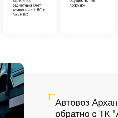
картой, на
осуществляет
расчетный счет
погрузку
компании с НДС и
без НДС
Автовоз Архан
обратно с ТК 