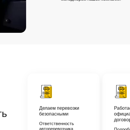
Делаем перевозки
Работ
ть
безопасными
официа
догово
Ответственность
автоперевозчика
Подроб