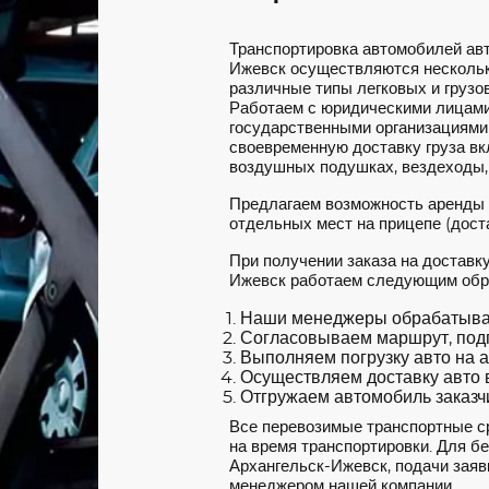
Транспортировка автомобилей ав
Ижевск осуществляются нескольк
различные типы легковых и грузов
Работаем с юридическими лицами
государственными организациями
своевременную доставку груза вкл
воздушных подушках, вездеходы,
Предлагаем возможность аренды
отдельных мест на прицепе (доста
При получении заказа на доставк
Ижевск работаем следующим обр
Наши менеджеры обрабатываю
Согласовываем маршрут, под
Выполняем погрузку авто на а
Осуществляем доставку авто в
Отгружаем автомобиль заказчи
Все перевозимые транспортные с
на время транспортировки. Для б
Архангельск-Ижевск, подачи заяв
менеджером нашей компании.