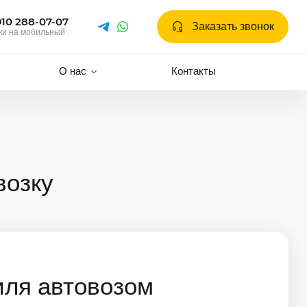
910 288-07-07
Заказать звонок
ки на мобильный
О нас
Контакты
возку
иля автовозом