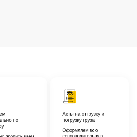
аем
Акты на отгрузку и
льно по
погрузку груза
ру
Оформляем всю
сопроводительную
но прописываем