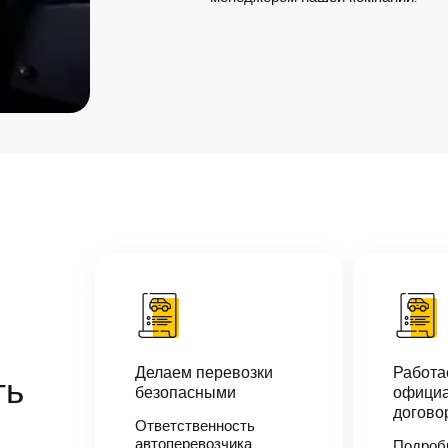
Делаем перевозки
Работ
ть
безопасными
официа
догово
Ответственность
автоперевозчика
Подроб