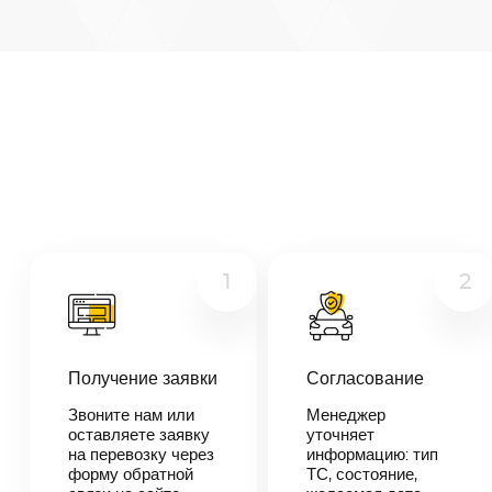
Архангельск
—
Клин
Микроавтобус
Расстояние
1282
км
Грузовой
Дата
—
Другое
Цена
≈
24
1
2
358
₽
В течении 10
Получение заявки
Согласование
минут наш
менеджер-
Звоните нам или
Менеджер
логист
оставляете заявку
уточняет
свяжется с
на перевозку через
информацию: тип
вами,
согласует
форму обратной
ТС, состояние,
детали