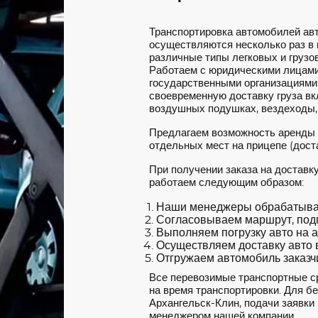
Транспортировка автомобилей ав
осуществляются несколько раз в
различные типы легковых и грузов
Работаем с юридическими лицами
государственными организациями
своевременную доставку груза вкл
воздушных подушках, вездеходы,
Предлагаем возможность аренды
отдельных мест на прицепе (доста
При получении заказа на доставк
работаем следующим образом:
Наши менеджеры обрабатываю
Согласовываем маршрут, под
Выполняем погрузку авто на а
Осуществляем доставку авто в
Отгружаем автомобиль заказчи
Все перевозимые транспортные с
на время транспортировки. Для б
Архангельск-Клин, подачи заявки 
менеджером нашей компании.