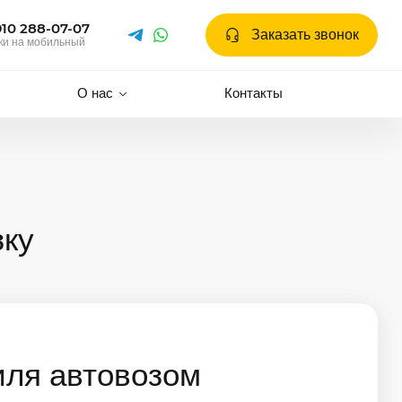
910 288-07-07
Заказать звонок
ки на мобильный
О нас
Контакты
зку
иля автовозом