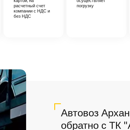
картой, на
осуществляет
расчетный счет
погрузку
компании с НДС и
без НДС
Автовоз Архан
обратно с ТК 