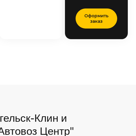
Оформить
заказ
гельск-Клин и
"Автовоз Центр"