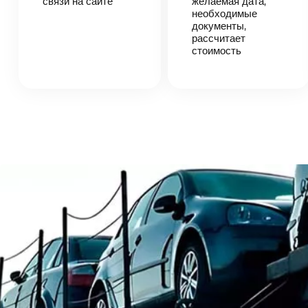
связи на сайте
желаемая дата,
автоперевозки,
необходимые
назовет
документы,
точную цену и
рассчитает
сроки
стоимость
доставки
груза.