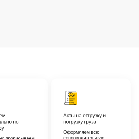
аем
Акты на отгрузку и
льно по
погрузку груза
ру
Оформляем всю
сопроводительную
но прописываем