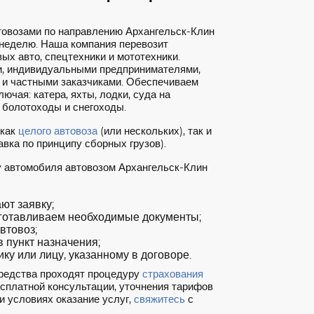
товозами по направлению Архангельск-Клин
 неделю. Наша компания перевозит
ых авто, спецтехники и мототехники.
, индивидуальными предпринимателями,
 и частными заказчиками. Обеспечиваем
ючая: катера, яхты, лодки, суда на
 болотоходы и снегоходы.
 как
целого автовоза
(или нескольких), так и
вка по принципу сборных грузов).
у автомобиля автовозом Архангельск-Клин
т заявку;
готавливаем необходимые документы;
втовоз;
 пункт назначения;
ку или лицу, указанному в договоре.
редства проходят процедуру
страхования
есплатной консультации, уточнения тарифов
и условиях оказание услуг,
свяжитесь
с