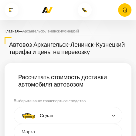
Главная
—
Архангельск-Ленинск-Кузнецкий
Автовоз Архангельск-Ленинск-Кузнецкий
тарифы и цены на перевозку
Рассчитать стоимость доставки
автомобиля автовозом
Выберите ваше транспортное средство
Тип автомобиля
Седан
Кроссовер
Минивэн