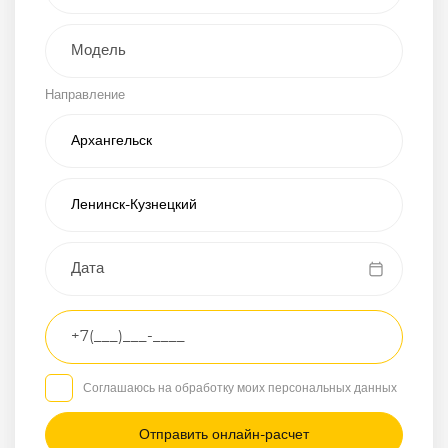
Внедорожник
Направление
Хэтчбэк
Пикап
Универсал
Спорткар
Микроавтобус
Транспортное
средство
Грузовой
Соглашаюсь на обработку моих персональных данных
Седан
/
—
/
—
Другое