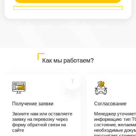
Маршрут
Архангельск
—
Ленинск-
Кузнецкий
Расстояние
3777
км
Дата
—
Как мы работаем?
Цена
≈
71 763
₽
1
В течении 10
Получение заявки
Согласование
минут наш
менеджер-
Звоните нам или оставляете
Менеджер уточняет
логист
заявку на перевозку через
информацию: тип Т
свяжется с
вами,
форму обратной связи на
состояние, желаема
согласует
сайте
необходимые докум
детали
рассчитает стоимо