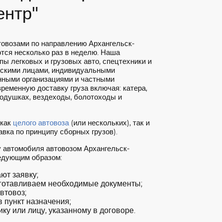
ентр"
товозами по направлению Архангельск-
ся несколько раз в неделю. Наша
пы легковых и грузовых авто, спецтехники и
ескими лицами, индивидуальными
нными организациями и частными
ременную доставку груза включая: катера,
подушках, вездеходы, болотоходы и
 как
целого автовоза
(или нескольких), так и
вка по принципу сборных грузов).
у автомобиля автовозом Архангельск-
едующим образом:
т заявку;
готавливаем необходимые документы;
втовоз;
 пункт назначения;
ку или лицу, указанному в договоре.