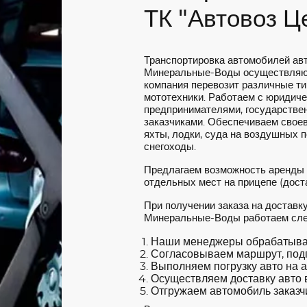
ТК "Автовоз Ц
Транспортировка автомобилей ав
Минеральные-Воды осуществляют
компания перевозит различные ти
мототехники. Работаем с юридич
предпринимателями, государстве
заказчиками. Обеспечиваем своев
яхты, лодки, суда на воздушных 
снегоходы.
Предлагаем возможность аренды
отдельных мест на прицепе (доста
При получении заказа на доставк
Минеральные-Воды работаем сл
Наши менеджеры обрабатываю
Согласовываем маршрут, под
Выполняем погрузку авто на а
Осуществляем доставку авто в
Отгружаем автомобиль заказчи