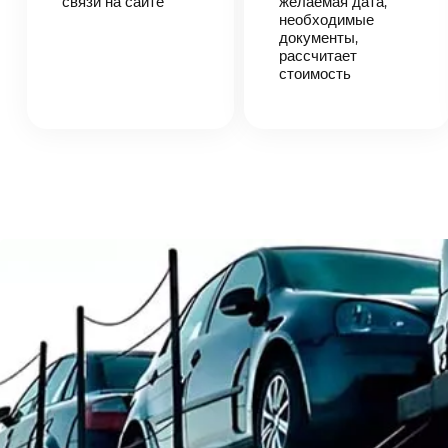
связи на сайте
желаемая дата,
вами,
необходимые
согласует
детали
документы,
автоперевозки,
рассчитает
назовет
стоимость
точную цену и
сроки
доставки
груза.