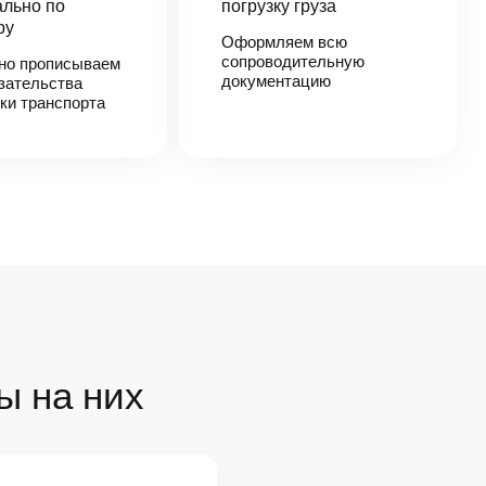
льно по
погрузку груза
ру
Оформляем всю
сопроводительную
но прописываем
документацию
зательства
ки транспорта
ы на них