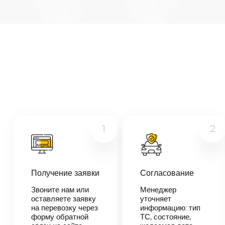
Архангельск
—
Минеральные-
Микроавтобус
Воды
Расстояние
Грузовой
2778
км
Дата
Другое
—
Цена
≈
1
2
52
782
₽
Получение заявки
Согласование
В течении 10
Звоните нам или
Менеджер
минут наш
оставляете заявку
уточняет
менеджер-
на перевозку через
информацию: тип
логист
форму обратной
ТС, состояние,
свяжется с