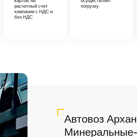
картой, на
осуществляет
расчетный счет
погрузку
компании с НДС и
без НДС
Автовоз Архан
Минеральные-