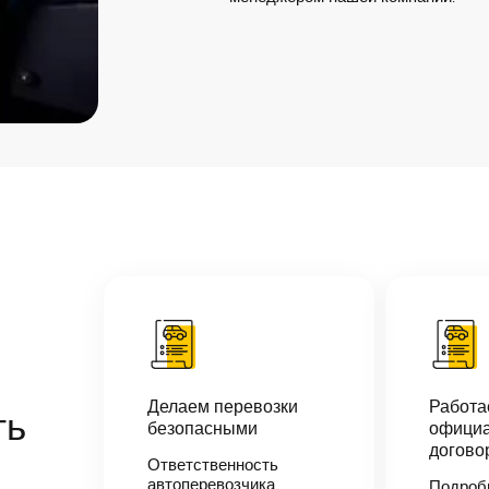
Делаем перевозки
Работ
ть
безопасными
официа
догово
Ответственность
автоперевозчика
Подроб