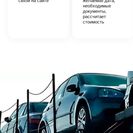
связи на сайте
желаемая дата,
автоперевозки,
необходимые
назовет
документы,
точную цену и
рассчитает
сроки
стоимость
доставки
груза.