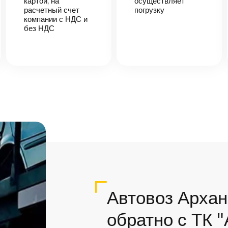
картой, на
осуществляет
расчетный счет
погрузку
компании с НДС и
без НДС
Автовоз Архан
обратно с ТК 