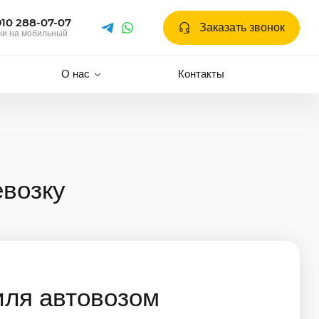
910 288-07-07
Заказать звонок
ки на мобильный
О нас
Контакты
евозку
иля автовозом