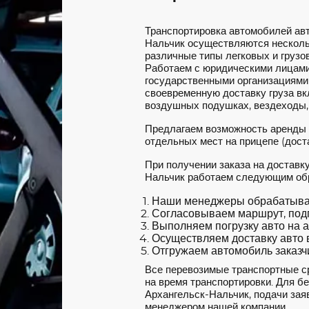
Транспортировка автомобилей ав
Нальчик осуществляются несколь
различные типы легковых и грузов
Работаем с юридическими лицами
государственными организациями
своевременную доставку груза вкл
воздушных подушках, вездеходы,
Предлагаем возможность аренды
отдельных мест на прицепе (доста
При получении заказа на доставк
Нальчик работаем следующим об
Наши менеджеры обрабатываю
Согласовываем маршрут, под
Выполняем погрузку авто на а
Осуществляем доставку авто в
Отгружаем автомобиль заказчи
Все перевозимые транспортные с
на время транспортировки. Для б
Архангельск-Нальчик, подачи заяв
менеджером нашей компании.