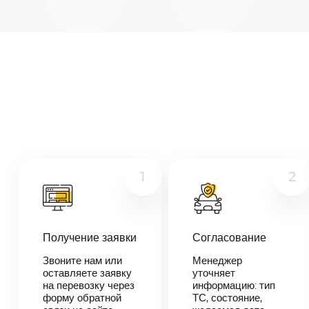
Архангельск
—
Нальчик
Микроавтобус
Расстояние
2877
км
Грузовой
Дата
—
Другое
Цена
≈
54
1
2
663
₽
В течении 10
Получение заявки
Согласование
минут наш
менеджер-
Звоните нам или
Менеджер
логист
оставляете заявку
уточняет
свяжется с
на перевозку через
информацию: тип
вами,
согласует
форму обратной
ТС, состояние,
детали