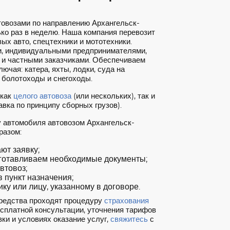
товозами по направлению Архангельск-
ко раз в неделю. Наша компания перевозит
ых авто, спецтехники и мототехники.
, индивидуальными предпринимателями,
 и частными заказчиками. Обеспечиваем
ючая: катера, яхты, лодки, суда на
 болотоходы и снегоходы.
 как
целого автовоза
(или нескольких), так и
вка по принципу сборных грузов).
у автомобиля автовозом Архангельск-
разом:
т заявку;
готавливаем необходимые документы;
втовоз;
 пункт назначения;
ку или лицу, указанному в договоре.
редства проходят процедуру
страхования
есплатной консультации, уточнения тарифов
ки и условиях оказание услуг,
свяжитесь
с