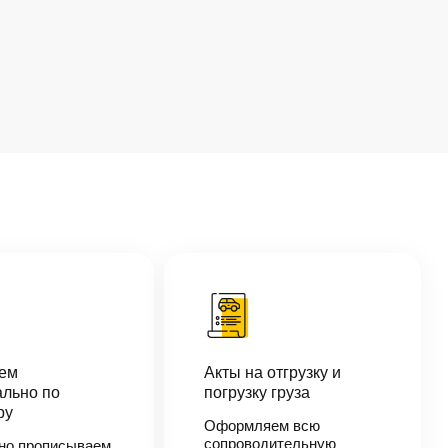
аем
Акты на отгрузку и
льно по
погрузку груза
ру
Оформляем всю
сопроводительную
но прописываем