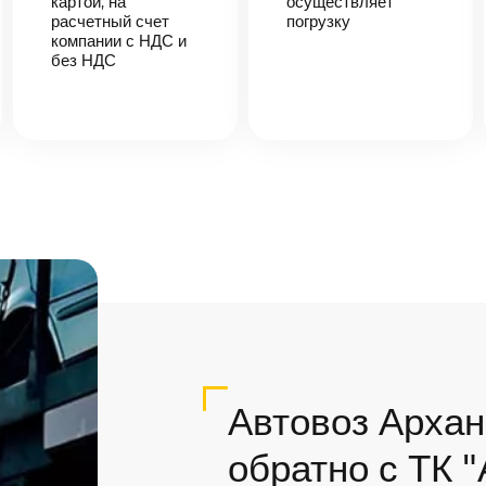
картой, на
осуществляет
расчетный счет
погрузку
компании с НДС и
без НДС
Автовоз Архан
обратно с ТК 