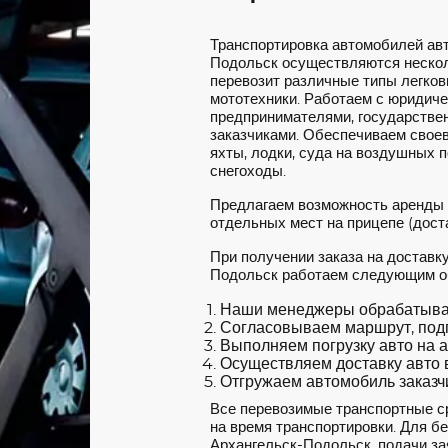
Транспортировка автомобилей ав
Подольск осуществляются нескол
перевозит различные типы легковы
мототехники. Работаем с юридич
предпринимателями, государстве
заказчиками. Обеспечиваем своев
яхты, лодки, суда на воздушных 
снегоходы.
Предлагаем возможность аренды
отдельных мест на прицепе (доста
При получении заказа на доставк
Подольск работаем следующим о
Наши менеджеры обрабатываю
Согласовываем маршрут, под
Выполняем погрузку авто на а
Осуществляем доставку авто в
Отгружаем автомобиль заказчи
Все перевозимые транспортные с
на время транспортировки. Для б
Архангельск-Подольск, подачи за