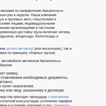
товозами по направлению Архангельск-
ько раз в неделю. Наша компания
х и грузовых авто, спецтехники и
ескими лицами, индивидуальными
нными организациями и частными
ременную доставку груза включая: катера,
подушках, вездеходы, болотоходы и
 как
целого автовоза
(или нескольких), так и
вка по принципу сборных грузов).
у автомобиля автовозом Архангельск-
бразом:
т заявку;
готавливаем необходимые документы;
втовоз;
 пункт назначения;
ку или лицу, указанному в договоре.
редства проходят процедуру
страхования
есплатной консультации, уточнения тарифов
явки и условиях оказание услуг,
свяжитесь