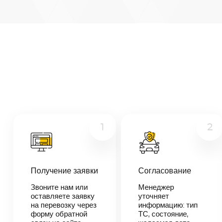
Архангельск
—
Подольск
Микроавтобус
Расстояние
1271
км
Грузовой
Дата
Другое
—
Цена
≈
24
1
2
149
₽
Получение заявки
Согласование
В течении 10
минут наш
Звоните нам или
Менеджер
менеджер-
оставляете заявку
уточняет
логист
на перевозку через
информацию: тип
свяжется с
форму обратной
ТС, состояние,
вами,