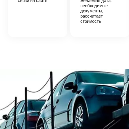
связи на сайте
согласует
желаемая дата,
детали
необходимые
автоперевозки,
документы,
назовет
рассчитает
точную цену и
стоимость
сроки
доставки
груза.