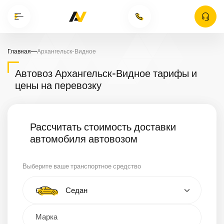
Главная
—
Архангельск-Видное
Автовоз Архангельск-Видное тарифы и
цены на перевозку
Рассчитать стоимость доставки
автомобиля автовозом
Выберите ваше транспортное средство
Тип автомобиля
Седан
Кроссовер
Минивэн