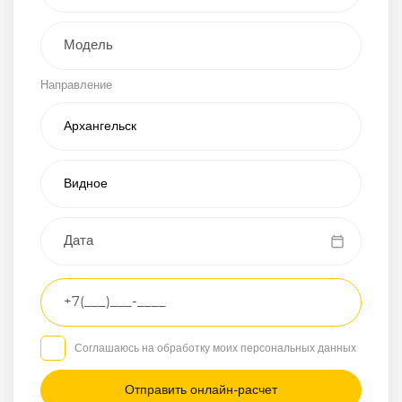
Внедорожник
Направление
Хэтчбэк
Пикап
Универсал
Спорткар
Микроавтобус
Транспортное
средство
Грузовой
Соглашаюсь на обработку моих персональных данных
Седан
/
—
/
—
Другое