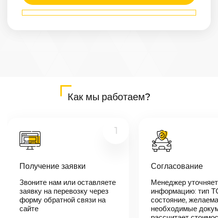
Маршрут
Архангельск
—
Видное
Расстояние
1253
км
Дата
—
Цена
Как мы работаем?
≈
23 807
₽
1
В течении 10
минут наш
менеджер-
Получение заявки
Согласование
логист
свяжется с
Звоните нам или оставляете
Менеджер уточняет
вами,
согласует
заявку на перевозку через
информацию: тип Т
детали
форму обратной связи на
состояние, желаема
автоперевозки,
сайте
необходимые докум
назовет
рассчитает стоимо