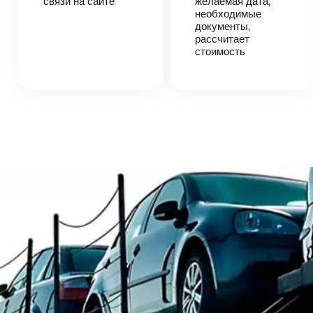
связи на сайте
согласует
желаемая дата,
детали
необходимые
автоперевозки,
документы,
назовет
рассчитает
точную цену и
стоимость
сроки
доставки
груза.