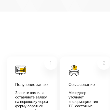
Архангельск
—
Владивосток
Микроавтобус
Расстояние
9303
км
Грузовой
Дата
Другое
—
Цена
≈
176
1
2
757
₽
Получение заявки
Согласование
В течении 10
минут наш
Звоните нам или
Менеджер
менеджер-
оставляете заявку
уточняет
логист
на перевозку через
информацию: тип
свяжется с
форму обратной
ТС, состояние,
вами,