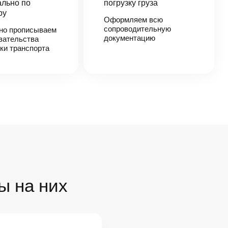
льно по
погрузку груза
ру
Оформляем всю
сопроводительную
но прописываем
документацию
зательства
ки транспорта
ы на них