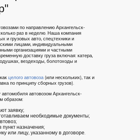
р"
товозами по направлению Архангельск-
колько раз в неделю. Наша компания
х и грузовых авто, спецтехники и
ескими лицами, индивидуальными
нными организациями и частными
ременную доставку груза включая: катера,
подушках, вездеходы, болотоходы и
 как
целого автовоза
(или нескольких), так и
вка по принципу сборных грузов).
у автомобиля автовозом Архангельск-
м образом:
т заявку;
готавливаем необходимые документы;
втовоз;
 пункт назначения;
ку или лицу, указанному в договоре.