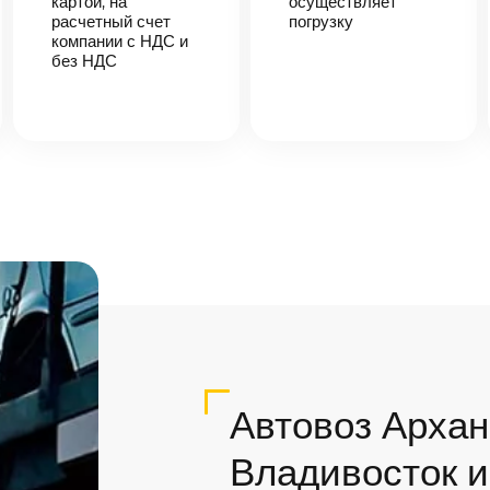
картой, на
осуществляет
расчетный счет
погрузку
компании с НДС и
без НДС
Автовоз Архан
Владивосток и