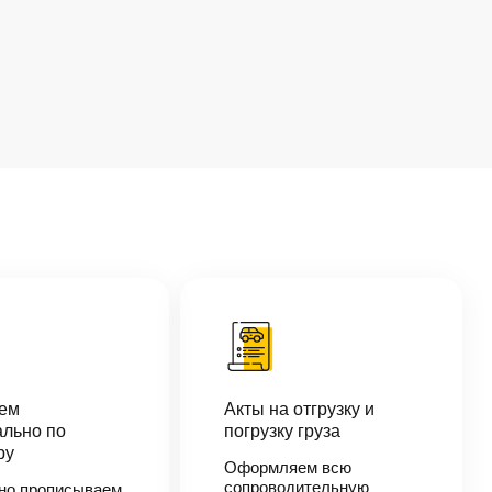
аем
Акты на отгрузку и
льно по
погрузку груза
ру
Оформляем всю
сопроводительную
но прописываем