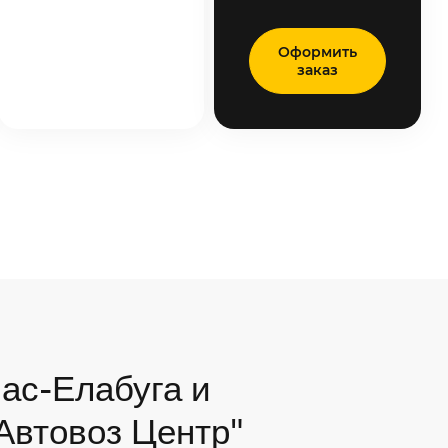
Оформить
заказ
ас-Елабуга и
"Автовоз Центр"