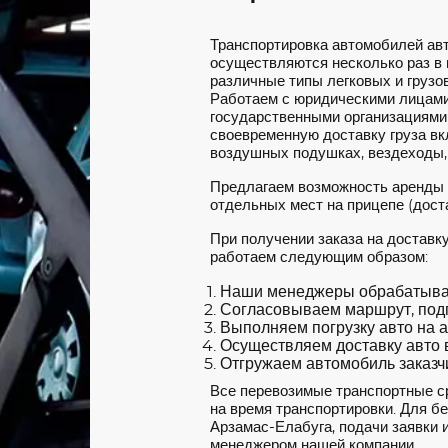
Транспортировка автомобилей ав
осуществляются несколько раз в
различные типы легковых и грузов
Работаем с юридическими лицами
государственными организациями
своевременную доставку груза вкл
воздушных подушках, вездеходы,
Предлагаем возможность аренды
отдельных мест на прицепе (доста
При получении заказа на доставк
работаем следующим образом:
Наши менеджеры обрабатываю
Согласовываем маршрут, под
Выполняем погрузку авто на а
Осуществляем доставку авто в
Отгружаем автомобиль заказчи
Все перевозимые транспортные с
на время транспортировки. Для б
Арзамас-Елабуга, подачи заявки и
менеджером нашей компании.