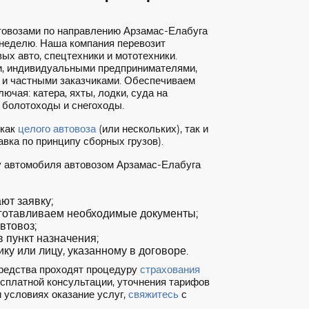
товозами по направлению Арзамас-Елабуга
 неделю. Наша компания перевозит
ых авто, спецтехники и мототехники.
, индивидуальными предпринимателями,
 и частными заказчиками. Обеспечиваем
ючая: катера, яхты, лодки, суда на
 болотоходы и снегоходы.
 как
целого автовоза
(или нескольких), так и
вка по принципу сборных грузов).
у автомобиля автовозом Арзамас-Елабуга
т заявку;
готавливаем необходимые документы;
втовоз;
 пункт назначения;
ку или лицу, указанному в договоре.
редства проходят процедуру
страхования
есплатной консультации, уточнения тарифов
 условиях оказание услуг,
свяжитесь
с