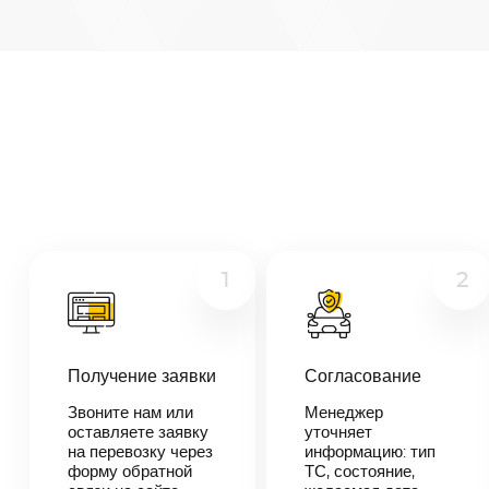
Арзамас
—
Елабуга
Микроавтобус
Расстояние
578
км
Грузовой
Дата
Другое
—
Цена
≈
10
1
2
982
₽
Получение заявки
Согласование
В течении 10
минут наш
Звоните нам или
Менеджер
менеджер-
оставляете заявку
уточняет
логист
на перевозку через
информацию: тип
свяжется с
форму обратной
ТС, состояние,
вами,