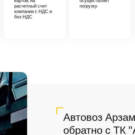
картой, на
осуществляет
расчетный счет
погрузку
компании с НДС и
без НДС
Автовоз Арзам
обратно с ТК 