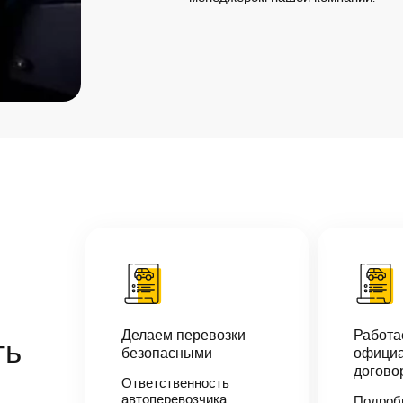
Делаем перевозки
Работ
ть
безопасными
официа
догово
Ответственность
автоперевозчика
Подроб