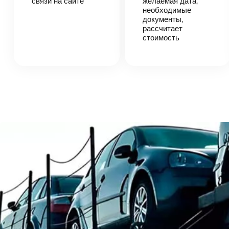
связи на сайте
согласует
желаемая дата,
детали
необходимые
автоперевозки,
документы,
назовет
рассчитает
точную цену и
стоимость
сроки
доставки
груза.