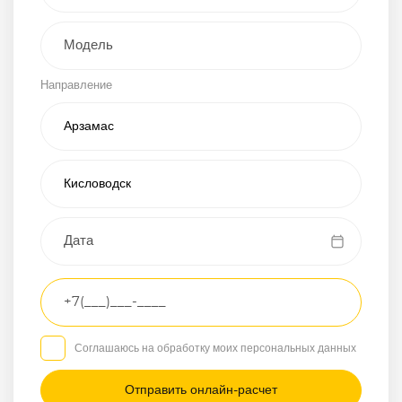
Внедорожник
Направление
Хэтчбэк
Пикап
Универсал
Спорткар
Микроавтобус
Транспортное
средство
Грузовой
Соглашаюсь на обработку моих персональных данных
Седан
/
—
/
—
Другое