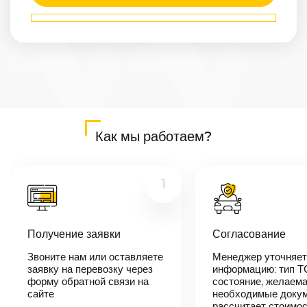
Маршрут
Арзамас
—
Кисловодск
Расстояние
1584
км
Дата
—
Цена
Как мы работаем?
≈
30 096
₽
1
В течении 10
минут наш
Получение заявки
Согласование
менеджер-
логист
Звоните нам или оставляете
Менеджер уточняет
свяжется с
заявку на перевозку через
вами,
информацию: тип Т
согласует
форму обратной связи на
состояние, желаема
детали
сайте
необходимые докум
автоперевозки,
рассчитает стоимо