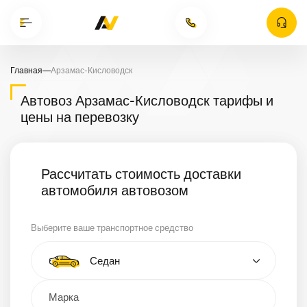
Главная
—
Арзамас-Кисловодск
Автовоз Арзамас-Кисловодск тарифы и
цены на перевозку
Рассчитать стоимость доставки
автомобиля автовозом
Выберите ваше транспортное средство
Тип автомобиля
Седан
Кроссовер
Минивэн