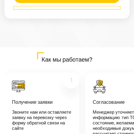
Маршрут
Арзамас
—
Курган
Расстояние
1581
км
Дата
—
Цена
Как мы работаем?
≈
30 039
₽
1
В течении 10
минут наш
Получение заявки
Согласование
менеджер-
логист
Звоните нам или оставляете
Менеджер уточняет
свяжется с
заявку на перевозку через
вами,
информацию: тип Т
согласует
форму обратной связи на
состояние, желаема
детали
сайте
необходимые докум
автоперевозки,
рассчитает стоимо