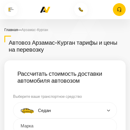
Главная
—
Арзамас-Курган
Автовоз Арзамас-Курган тарифы и цены
на перевозку
Рассчитать стоимость доставки
автомобиля автовозом
Выберите ваше транспортное средство
Тип автомобиля
Седан
Кроссовер
Минивэн