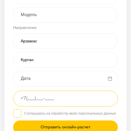
Внедорожник
Направление
Хэтчбэк
Пикап
Универсал
Спорткар
Микроавтобус
Транспортное
средство
Грузовой
Соглашаюсь на обработку моих персональных данных
Седан
/
—
/
—
Другое