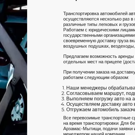
Транспортировка автомобилей а
осуществляются несколько раз в
различные типы легковых и грузов
Работаем с юридическими лицами
государственными организациями
своевременную доставку груза вкл
воздушных подушках, вездеходы,
Предлагаем возможность аренды
отдельных мест на прицепе (доста
При получении заказа на достав
работаем следующим образом:
Наши менеджеры обрабатываю
Согласовываем маршрут, под
Выполняем погрузку авто на а
Осуществляем доставку авто в
Отгружаем автомобиль заказчи
Все перевозимые транспортные с
на время транспортировки. Для б
Арзамас-Мытищи, подачи заявки и
менеджером нашей компании.