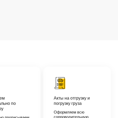
аем
Акты на отгрузку и
льно по
погрузку груза
ру
Оформляем всю
сопроводительную
но прописываем