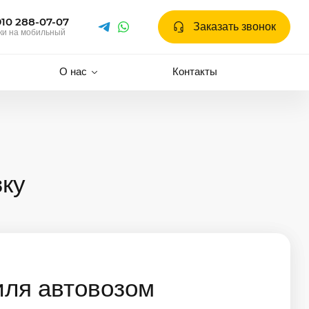
910 288-07-07
Заказать звонок
ки на мобильный
О нас
Контакты
зку
иля автовозом