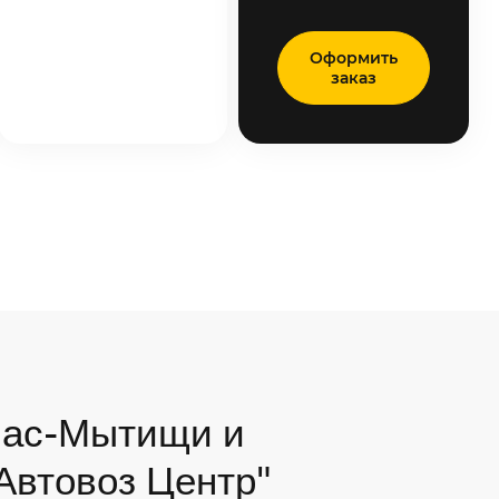
Оформить
заказ
мас-Мытищи и
"Автовоз Центр"