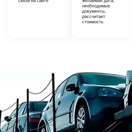
связи на сайте
согласует
желаемая дата,
детали
необходимые
автоперевозки,
документы,
назовет
рассчитает
точную цену и
стоимость
сроки
доставки
груза.