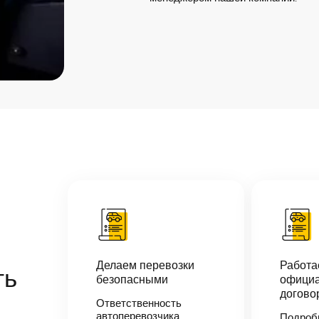
Делаем перевозки
Работ
ть
безопасными
официа
догово
Ответственность
автоперевозчика
Подроб