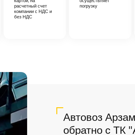
картой, на
осуществляет
расчетный счет
погрузку
компании с НДС и
без НДС
Автовоз Арза
обратно с ТК 