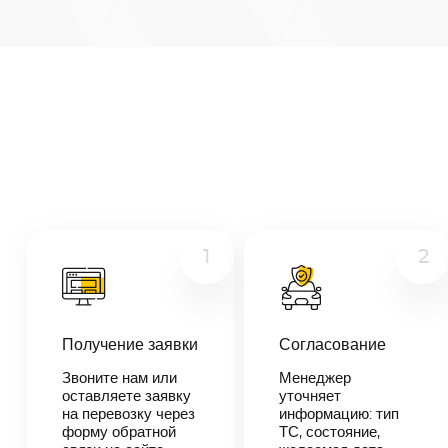
Арзамас
—
Мытищи
Микроавтобус
Расстояние
448
км
Грузовой
Дата
Другое
—
Цена
≈
8
1
2
512
₽
Получение заявки
Согласование
В течении 10
минут наш
Звоните нам или
Менеджер
менеджер-
оставляете заявку
уточняет
логист
на перевозку через
информацию: тип
свяжется с
форму обратной
ТС, состояние,
вами,