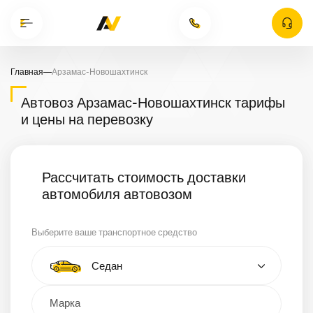
Главная
—
Арзамас-Новошахтинск
Автовоз Арзамас-Новошахтинск тарифы
и цены на перевозку
Рассчитать стоимость доставки
автомобиля автовозом
Выберите ваше транспортное средство
Тип автомобиля
Седан
Кроссовер
Минивэн