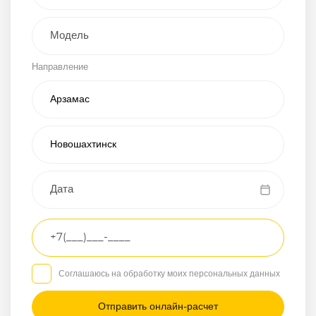
Внедорожник
Направление
Хэтчбэк
Пикап
Универсал
Спорткар
Микроавтобус
Транспортное
средство
Грузовой
Соглашаюсь на обработку моих персональных данных
Седан
/
—
/
—
Другое