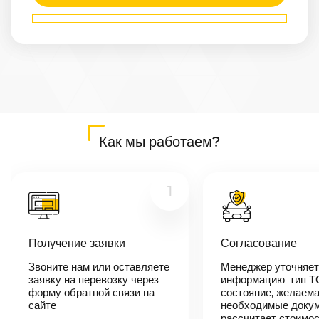
Маршрут
Арзамас
—
Новошахтинск
Расстояние
1080
км
Дата
—
Цена
Как мы работаем?
≈
20 520
₽
1
В течении 10
минут наш
менеджер-
Получение заявки
Согласование
логист
свяжется с
Звоните нам или оставляете
Менеджер уточняет
вами,
согласует
заявку на перевозку через
информацию: тип Т
детали
форму обратной связи на
состояние, желаема
автоперевозки,
сайте
необходимые докум
назовет
рассчитает стоимо