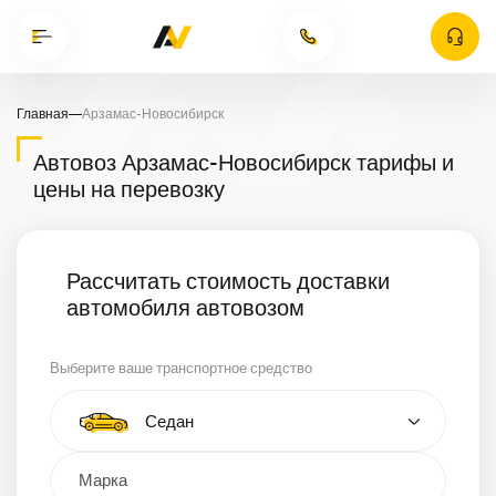
Главная
—
Арзамас-Новосибирск
Автовоз Арзамас-Новосибирск тарифы и
цены на перевозку
Рассчитать стоимость доставки
автомобиля автовозом
Выберите ваше транспортное средство
Тип автомобиля
Седан
Кроссовер
Минивэн