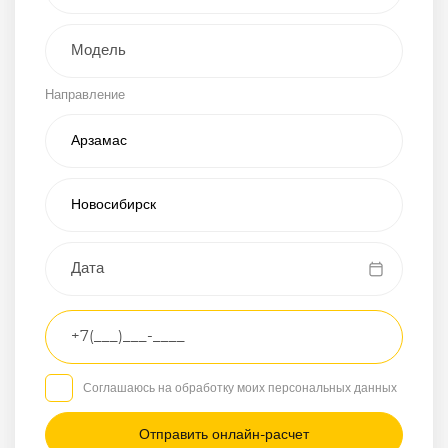
Внедорожник
Направление
Хэтчбэк
Пикап
Универсал
Спорткар
Микроавтобус
Транспортное
средство
Грузовой
Соглашаюсь на обработку моих персональных данных
Седан
/
—
/
—
Другое