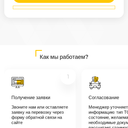
Маршрут
Арзамас
—
Новосибирск
Расстояние
2871
км
Дата
—
Цена
Как мы работаем?
≈
54 549
₽
1
В течении 10
минут наш
менеджер-
Получение заявки
Согласование
логист
свяжется с
Звоните нам или оставляете
Менеджер уточняет
вами,
согласует
заявку на перевозку через
информацию: тип Т
детали
форму обратной связи на
состояние, желаема
автоперевозки,
сайте
необходимые докум
назовет
рассчитает стоимо