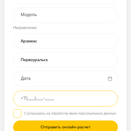
Внедорожник
Направление
Хэтчбэк
Пикап
Универсал
Спорткар
Микроавтобус
Транспортное
средство
Грузовой
Соглашаюсь на обработку моих персональных данных
Седан
/
—
/
—
Другое