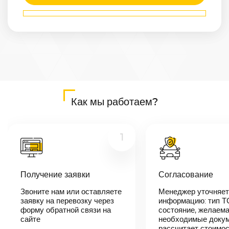
Маршрут
Арзамас
—
Первоуральск
Расстояние
1351
км
Дата
—
Цена
Как мы работаем?
≈
25 669
₽
1
В течении 10
минут наш
менеджер-
Получение заявки
Согласование
логист
свяжется с
Звоните нам или оставляете
Менеджер уточняет
вами,
согласует
заявку на перевозку через
информацию: тип Т
детали
форму обратной связи на
состояние, желаема
автоперевозки,
сайте
необходимые докум
назовет
рассчитает стоимо