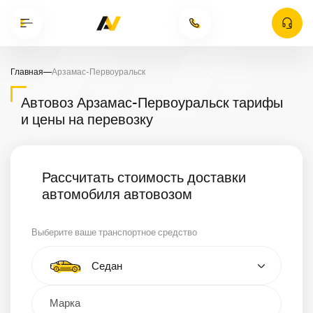
Главная
—
Арзамас-Первоуральск
Автовоз Арзамас-Первоуральск тарифы
и цены на перевозку
Рассчитать стоимость доставки
автомобиля автовозом
Выберите ваше транспортное средство
Тип автомобиля
Седан
Кроссовер
Минивэн