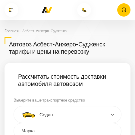
Главная
—
Асбест-Анжеро-Судженск
Автовоз Асбест-Анжеро-Судженск
тарифы и цены на перевозку
Рассчитать стоимость доставки
автомобиля автовозом
Выберите ваше транспортное средство
Тип автомобиля
Седан
Кроссовер
Минивэн