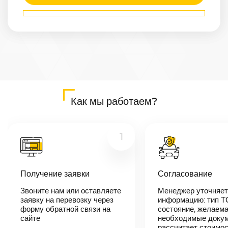
Маршрут
Асбест
—
Анжеро-
Судженск
Расстояние
1853
км
Дата
—
Как мы работаем?
Цена
≈
35 207
₽
1
В течении 10
Получение заявки
Согласование
минут наш
менеджер-
Звоните нам или оставляете
Менеджер уточняет
логист
заявку на перевозку через
информацию: тип Т
свяжется с
вами,
форму обратной связи на
состояние, желаема
согласует
сайте
необходимые докум
детали
рассчитает стоимо