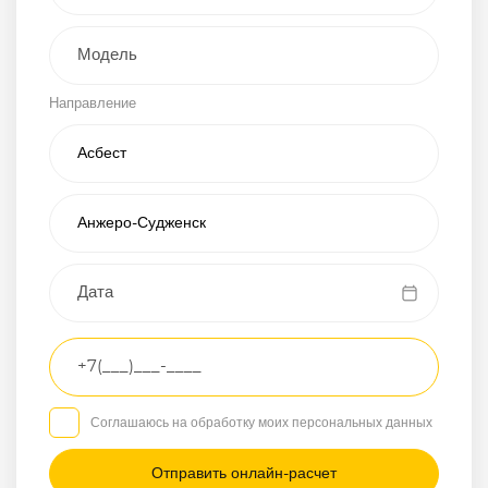
Внедорожник
Направление
Хэтчбэк
Пикап
Универсал
Спорткар
Микроавтобус
Транспортное
средство
Грузовой
Соглашаюсь на обработку моих персональных данных
Седан
/
—
/
—
Другое