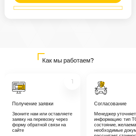
Маршрут
Асбест
—
Артем
Расстояние
7285
км
Дата
—
Цена
Как мы работаем?
≈
138 415
₽
1
В течении 10
минут наш
Получение заявки
Согласование
менеджер-
логист
Звоните нам или оставляете
Менеджер уточняет
свяжется с
заявку на перевозку через
вами,
информацию: тип Т
согласует
форму обратной связи на
состояние, желаема
детали
сайте
необходимые докум
автоперевозки,
рассчитает стоимо