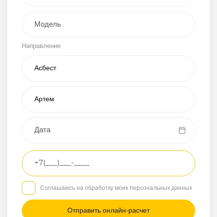
Внедорожник
Направление
Хэтчбэк
Пикап
Универсал
Спорткар
Микроавтобус
Транспортное
средство
Грузовой
Соглашаюсь на обработку моих персональных данных
Седан
/
—
/
—
Другое