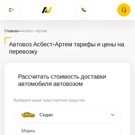
Главная
—
Асбест-Артем
Автовоз Асбест-Артем тарифы и цены на
перевозку
Рассчитать стоимость доставки
автомобиля автовозом
Выберите ваше транспортное средство
Тип автомобиля
Седан
Кроссовер
Минивэн