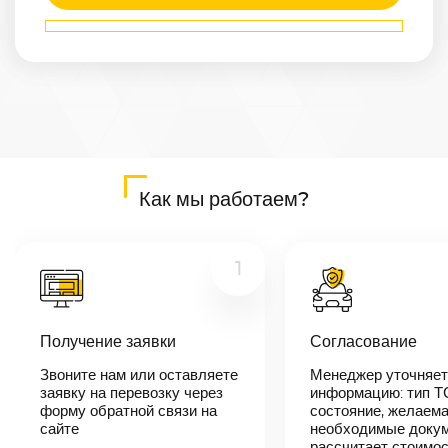
Маршрут
Асбест
—
Батайск
Расстояние
2331
км
Дата
—
Цена
Как мы работаем?
≈
44 289
₽
1
В течении 10
минут наш
Получение заявки
Согласование
менеджер-
логист
Звоните нам или оставляете
Менеджер уточняет
свяжется с
заявку на перевозку через
вами,
информацию: тип Т
согласует
форму обратной связи на
состояние, желаема
детали
сайте
необходимые докум
автоперевозки,
рассчитает стоимо