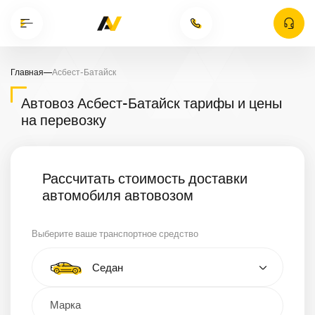
Главная
—
Асбест-Батайск
Автовоз Асбест-Батайск тарифы и цены
на перевозку
Рассчитать стоимость доставки
автомобиля автовозом
Выберите ваше транспортное средство
Тип автомобиля
Седан
Кроссовер
Минивэн