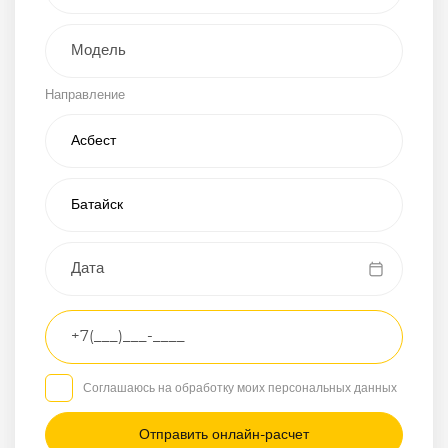
Внедорожник
Направление
Хэтчбэк
Пикап
Универсал
Спорткар
Микроавтобус
Транспортное
средство
Грузовой
Соглашаюсь на обработку моих персональных данных
Седан
/
—
/
—
Другое