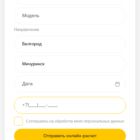
Внедорожник
Направление
Хэтчбэк
Пикап
Универсал
Спорткар
Микроавтобус
Транспортное
средство
Грузовой
Соглашаюсь на обработку моих персональных данных
Седан
/
—
/
—
Другое