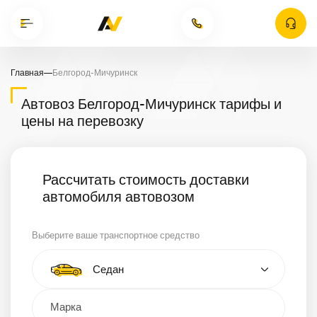
Главная
—
Белгород-Мичуринск
Автовоз Белгород-Мичуринск тарифы и
цены на перевозку
Рассчитать стоимость доставки
автомобиля автовозом
Выберите ваше транспортное средство
Тип автомобиля
Седан
Кроссовер
Минивэн