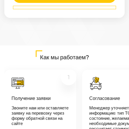
Маршрут
Белгород
—
Мичуринск
Расстояние
471
км
Дата
—
Цена
Как мы работаем?
≈
8 949
₽
1
В течении 10
минут наш
менеджер-
Получение заявки
Согласование
логист
свяжется с
вами,
Звоните нам или оставляете
Менеджер уточняет
согласует
заявку на перевозку через
информацию: тип Т
детали
форму обратной связи на
состояние, желаема
автоперевозки,
сайте
необходимые докум
назовет
рассчитает стоимо