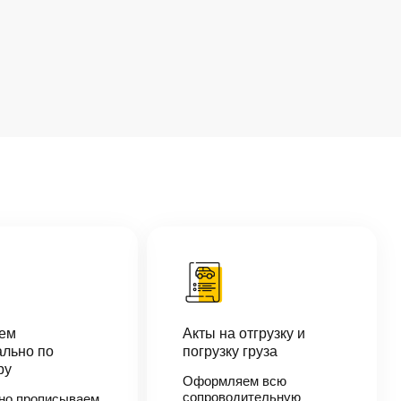
аем
Акты на отгрузку и
льно по
погрузку груза
ру
Оформляем всю
сопроводительную
но прописываем