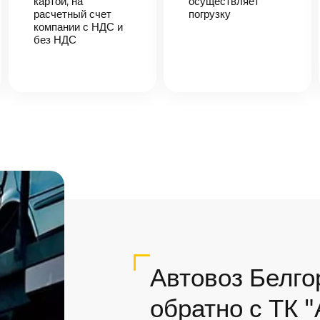
картой, на
осуществляет
расчетный счет
погрузку
компании с НДС и
без НДС
Автовоз Белго
обратно с ТК 