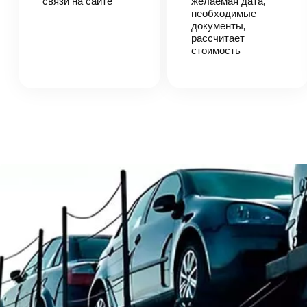
связи на сайте
согласует
желаемая дата,
детали
необходимые
автоперевозки,
документы,
назовет
рассчитает
точную цену и
стоимость
сроки
доставки
груза.