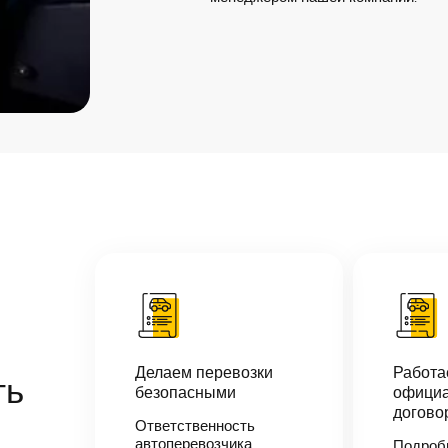
Делаем перевозки
Работ
ть
безопасными
официа
догово
Ответственность
автоперевозчика
Подроб