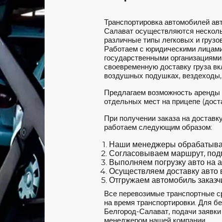
Транспортировка автомобилей ав
Салават осуществляются несколь
различные типы легковых и грузов
Работаем с юридическими лицами
государственными организациями
своевременную доставку груза вкл
воздушных подушках, вездеходы,
Предлагаем возможность аренды
отдельных мест на прицепе (доста
При получении заказа на доставк
работаем следующим образом:
Наши менеджеры обрабатываю
Согласовываем маршрут, под
Выполняем погрузку авто на а
Осуществляем доставку авто в
Отгружаем автомобиль заказчи
Все перевозимые транспортные с
на время транспортировки. Для б
Белгород-Салават, подачи заявки 
менеджером нашей компании.