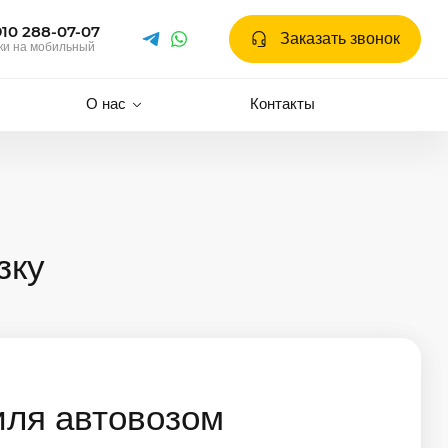
910 288-07-07
Заказать звонок
ки на мобильный
О нас
Контакты
зку
иля автовозом