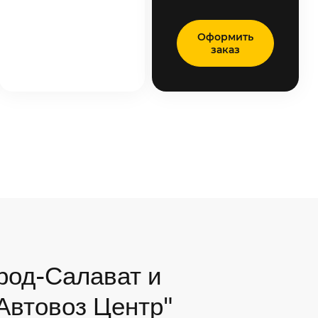
Оформить
заказ
род-Салават и
"Автовоз Центр"