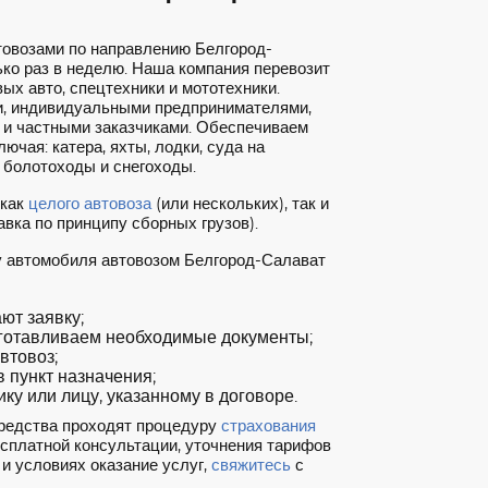
товозами по направлению Белгород-
ко раз в неделю. Наша компания перевозит
ых авто, спецтехники и мототехники.
, индивидуальными предпринимателями,
 и частными заказчиками. Обеспечиваем
ючая: катера, яхты, лодки, суда на
 болотоходы и снегоходы.
 как
целого автовоза
(или нескольких), так и
вка по принципу сборных грузов).
у автомобиля автовозом Белгород-Салават
т заявку;
готавливаем необходимые документы;
втовоз;
 пункт назначения;
ку или лицу, указанному в договоре.
редства проходят процедуру
страхования
есплатной консультации, уточнения тарифов
и условиях оказание услуг,
свяжитесь
с