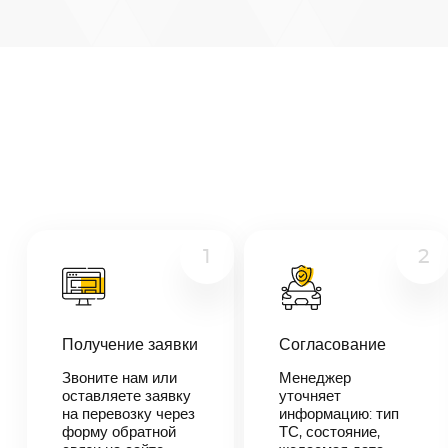
Белгород
—
Салават
Микроавтобус
Расстояние
1681
км
Грузовой
Дата
Другое
—
Цена
≈
31
1
2
939
₽
Получение заявки
Согласование
В течении 10
минут наш
Звоните нам или
Менеджер
менеджер-
оставляете заявку
уточняет
логист
на перевозку через
информацию: тип
свяжется с
форму обратной
ТС, состояние,
вами,