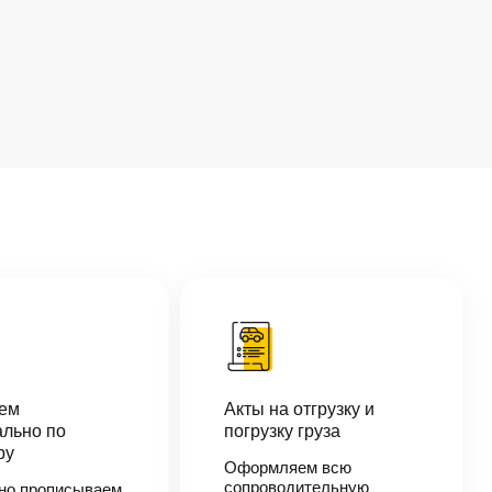
аем
Акты на отгрузку и
льно по
погрузку груза
ру
Оформляем всю
сопроводительную
но прописываем