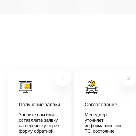
Белгород
—
Саранск
Микроавтобус
Расстояние
863
км
Грузовой
Дата
Другое
—
Цена
≈
16
1
2
397
₽
Получение заявки
Согласование
В течении 10
минут наш
Звоните нам или
Менеджер
менеджер-
оставляете заявку
уточняет
логист
на перевозку через
информацию: тип
свяжется с
форму обратной
ТС, состояние,
вами,