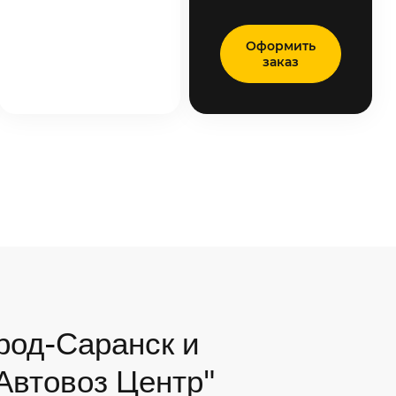
Оформить
заказ
род-Саранск и
"Автовоз Центр"