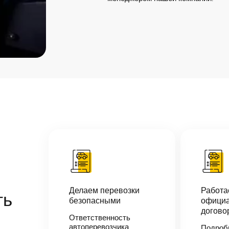
Делаем перевозки
Работ
ть
безопасными
официа
догово
Ответственность
автоперевозчика
Подроб