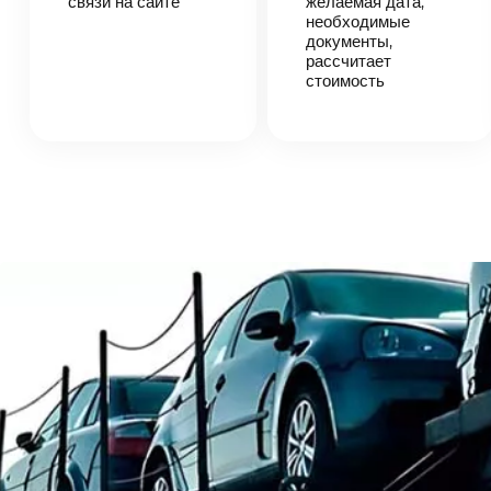
связи на сайте
согласует
желаемая дата,
детали
необходимые
автоперевозки,
документы,
назовет
рассчитает
точную цену и
стоимость
сроки
доставки
груза.