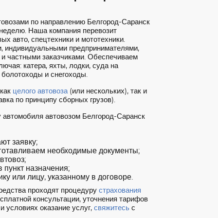
товозами по направлению Белгород-Саранск
 неделю. Наша компания перевозит
ых авто, спецтехники и мототехники.
, индивидуальными предпринимателями,
 и частными заказчиками. Обеспечиваем
ючая: катера, яхты, лодки, суда на
 болотоходы и снегоходы.
 как
целого автовоза
(или нескольких), так и
вка по принципу сборных грузов).
у автомобиля автовозом Белгород-Саранск
т заявку;
готавливаем необходимые документы;
втовоз;
 пункт назначения;
ку или лицу, указанному в договоре.
редства проходят процедуру
страхования
есплатной консультации, уточнения тарифов
и условиях оказание услуг,
свяжитесь
с