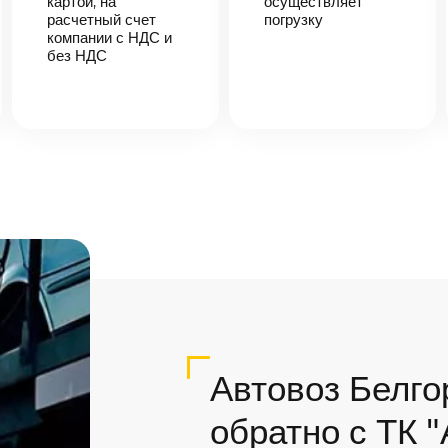
картой, на
осуществляет
расчетный счет
погрузку
компании с НДС и
без НДС
Автовоз Белго
обратно с ТК 