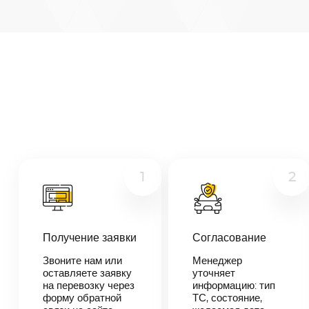
Белгород
—
Саров
Микроавтобус
Расстояние
817
км
Грузовой
Дата
Другое
—
Цена
≈
15
1
2
523
₽
Получение заявки
Согласование
В течении 10
минут наш
Звоните нам или
Менеджер
менеджер-
оставляете заявку
уточняет
логист
на перевозку через
информацию: тип
свяжется с
форму обратной
ТС, состояние,
вами,