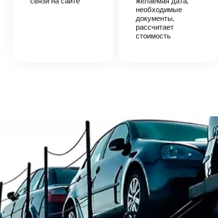
связи на сайте
согласует
желаемая дата,
детали
необходимые
автоперевозки,
документы,
назовет
рассчитает
точную цену и
стоимость
сроки
доставки
груза.