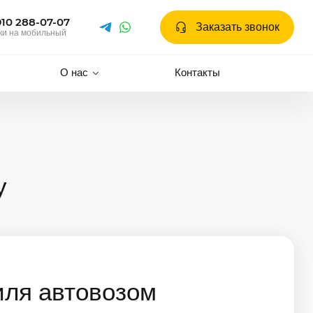
910 288-07-07
Заказать звонок
ки на мобильный
О нас
Контакты
у
иля автовозом