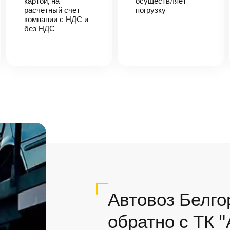
картой, на
осуществляет
расчетный счет
погрузку
компании с НДС и
без НДС
Автовоз Белго
обратно с ТК 