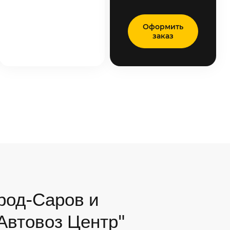
Оформить
заказ
род-Саров и
"Автовоз Центр"