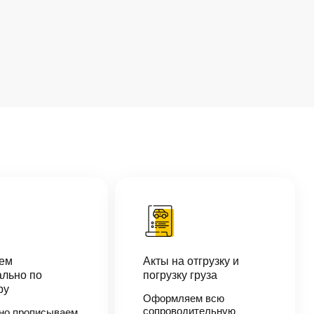
аем
Акты на отгрузку и
льно по
погрузку груза
ру
Оформляем всю
сопроводительную
но прописываем