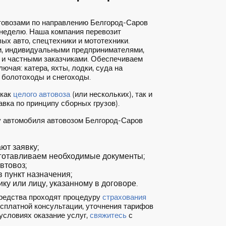
товозами по направлению Белгород-Саров
 неделю. Наша компания перевозит
ых авто, спецтехники и мототехники.
, индивидуальными предпринимателями,
 и частными заказчиками. Обеспечиваем
ючая: катера, яхты, лодки, суда на
 болотоходы и снегоходы.
 как
целого автовоза
(или нескольких), так и
вка по принципу сборных грузов).
у автомобиля автовозом Белгород-Саров
т заявку;
готавливаем необходимые документы;
втовоз;
 пункт назначения;
ку или лицу, указанному в договоре.
редства проходят процедуру
страхования
есплатной консультации, уточнения тарифов
условиях оказание услуг,
свяжитесь
с