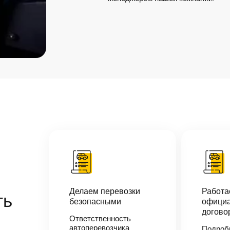
Делаем перевозки
Работ
ть
безопасными
официа
догово
Ответственность
автоперевозчика
Подроб