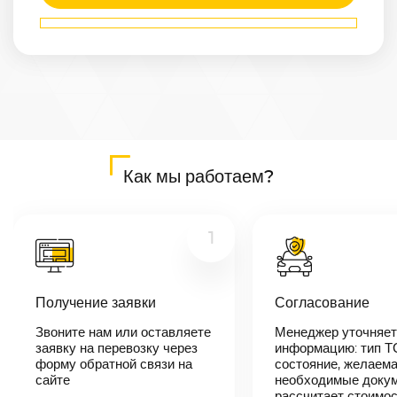
Маршрут
Белгород
—
Сосновый-
Бор
Расстояние
690
км
Дата
—
Как мы работаем?
Цена
≈
13 110
₽
1
В течении 10
Получение заявки
Согласование
минут наш
менеджер-
Звоните нам или оставляете
Менеджер уточняет
логист
заявку на перевозку через
информацию: тип Т
свяжется с
вами,
форму обратной связи на
состояние, желаема
согласует
сайте
необходимые докум
детали
рассчитает стоимо