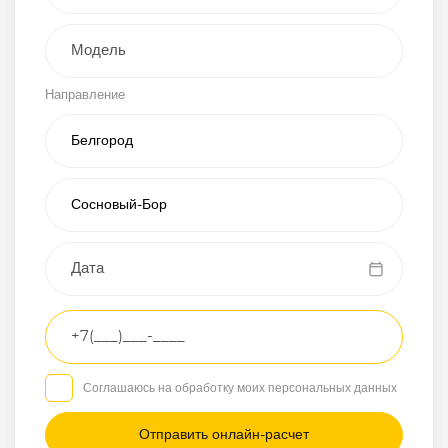
Внедорожник
Направление
Хэтчбэк
Пикап
Универсал
Спорткар
Микроавтобус
Транспортное
средство
Грузовой
Соглашаюсь на обработку моих персональных данных
Седан
/
—
/
—
Другое