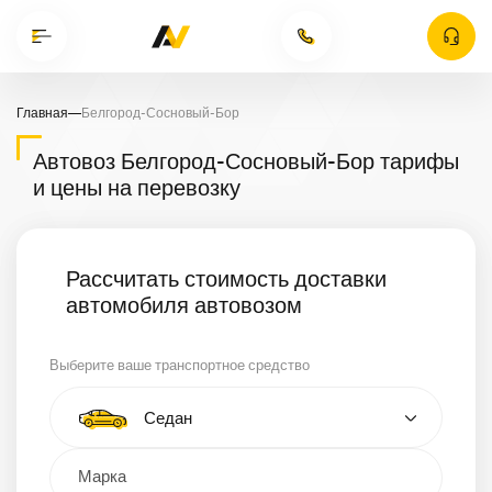
Главная
—
Белгород-Сосновый-Бор
Автовоз Белгород-Сосновый-Бор тарифы
и цены на перевозку
Рассчитать стоимость доставки
автомобиля автовозом
Выберите ваше транспортное средство
Тип автомобиля
Седан
Кроссовер
Минивэн