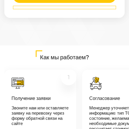
Маршрут
Белогорск
—
Караганда
Расстояние
3840
км
Дата
—
Цена
Как мы работаем?
≈
72 960
₽
1
В течении 10
минут наш
Получение заявки
Согласование
менеджер-
логист
Звоните нам или оставляете
Менеджер уточняет
свяжется с
заявку на перевозку через
вами,
информацию: тип Т
согласует
форму обратной связи на
состояние, желаема
детали
сайте
необходимые докум
автоперевозки,
рассчитает стоимо