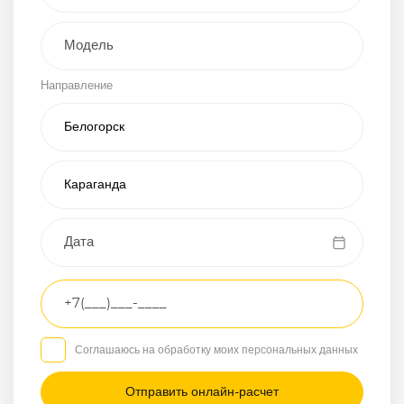
Внедорожник
Направление
Хэтчбэк
Пикап
Универсал
Спорткар
Микроавтобус
Транспортное
средство
Грузовой
Соглашаюсь на обработку моих персональных данных
Седан
/
—
/
—
Другое