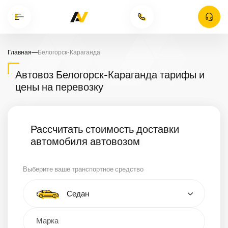
Главная
—
Белогорск-Караганда
Автовоз Белогорск-Караганда тарифы и
цены на перевозку
Рассчитать стоимость доставки
автомобиля автовозом
Выберите ваше транспортное средство
Тип автомобиля
Седан
Кроссовер
Минивэн