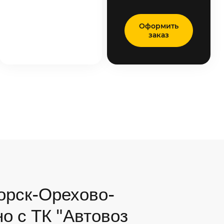
Оформить
заказ
орск-Орехово-
но с ТК "Автовоз