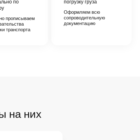
льно по
погрузку груза
ру
Оформляем всю
сопроводительную
но прописываем
документацию
зательства
ки транспорта
ы на них