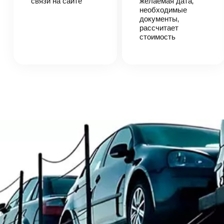
связи на сайте
желаемая дата,
вами,
необходимые
согласует
детали
документы,
автоперевозки,
рассчитает
назовет
стоимость
точную цену и
сроки
доставки
груза.