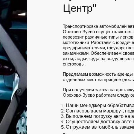
Центр"
Транспортировка автомобилей ав
Орехово-Зуево осуществляются н
перевозит различные типы легковы
мототехники. Работаем с юридич
предпринимателями, государстве
заказчиками. Обеспечиваем своев
яхты, лодки, суда на воздушных 
снегоходы.
Предлагаем возможность аренды
отдельных мест на прицепе (доста
При получении заказа на доставк
Орехово-Зуево работаем следую
Наши менеджеры обрабатываю
Согласовываем маршрут, под
Выполняем погрузку авто на а
Осуществляем доставку авто в
Отгружаем автомобиль заказчи