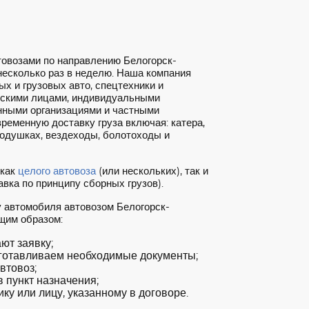
товозами по направлению Белогорск-
есколько раз в неделю. Наша компания
х и грузовых авто, спецтехники и
ескими лицами, индивидуальными
нными организациями и частными
ременную доставку груза включая: катера,
подушках, вездеходы, болотоходы и
 как
целого автовоза
(или нескольких), так и
вка по принципу сборных грузов).
у автомобиля автовозом Белогорск-
щим образом:
т заявку;
готавливаем необходимые документы;
втовоз;
 пункт назначения;
ку или лицу, указанному в договоре.