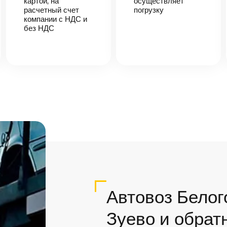
картой, на
осуществляет
расчетный счет
погрузку
компании с НДС и
без НДС
Автовоз Белог
Зуево и обрат