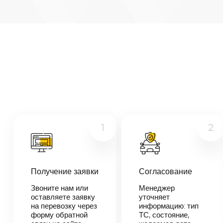
Белогорск
—
Орехово-
Микроавтобус
Зуево
Расстояние
Грузовой
1764
км
Дата
Другое
—
Цена
≈
1
2
33
516
₽
Получение заявки
Согласование
В течении 10
Звоните нам или
Менеджер
минут наш
оставляете заявку
уточняет
менеджер-
на перевозку через
информацию: тип
логист
форму обратной
ТС, состояние,
свяжется с