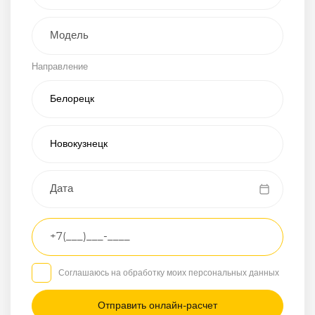
Внедорожник
Направление
Хэтчбэк
Пикап
Универсал
Спорткар
Микроавтобус
Транспортное
средство
Грузовой
Соглашаюсь на обработку моих персональных данных
Седан
/
—
/
—
Другое