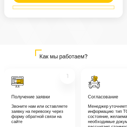
Маршрут
Белорецк
—
Новокузнецк
Расстояние
2219
км
Дата
—
Цена
Как мы работаем?
≈
42 161
₽
1
В течении 10
минут наш
Получение заявки
Согласование
менеджер-
логист
Звоните нам или оставляете
Менеджер уточняет
свяжется с
заявку на перевозку через
вами,
информацию: тип Т
согласует
форму обратной связи на
состояние, желаема
детали
сайте
необходимые докум
автоперевозки,
рассчитает стоимо