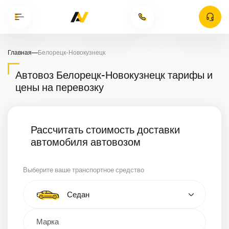
Главная
—
Белорецк-Новокузнецк
Автовоз Белорецк-Новокузнецк тарифы и
цены на перевозку
Рассчитать стоимость доставки
автомобиля автовозом
Выберите ваше транспортное средство
Тип автомобиля
Седан
Кроссовер
Минивэн