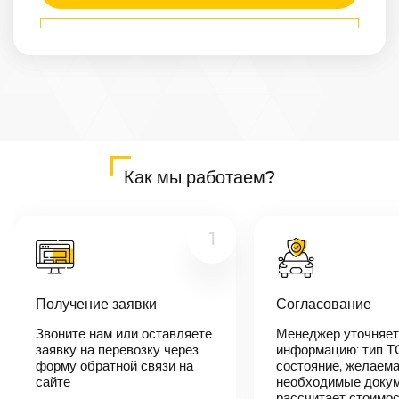
Маршрут
Белово
—
Бугуруслан
Расстояние
2564
км
Дата
—
Цена
Как мы работаем?
≈
48 716
₽
1
В течении 10
минут наш
менеджер-
Получение заявки
Согласование
логист
свяжется с
Звоните нам или оставляете
Менеджер уточняет
вами,
согласует
заявку на перевозку через
информацию: тип Т
детали
форму обратной связи на
состояние, желаема
автоперевозки,
сайте
необходимые докум
назовет
рассчитает стоимо