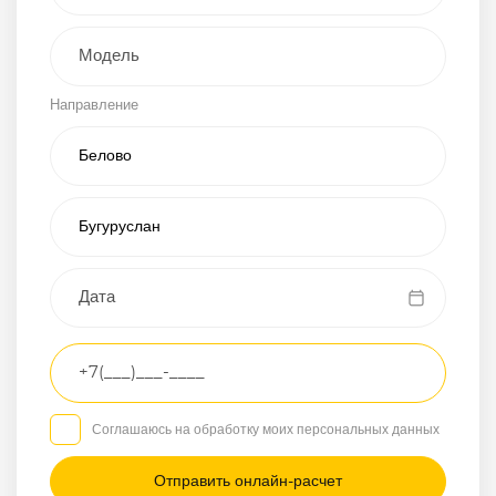
Внедорожник
Направление
Хэтчбэк
Пикап
Универсал
Спорткар
Микроавтобус
Транспортное
средство
Грузовой
Соглашаюсь на обработку моих персональных данных
Седан
/
—
/
—
Другое