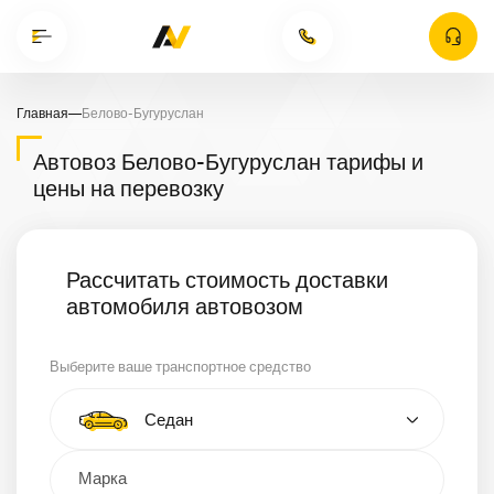
Главная
—
Белово-Бугуруслан
Автовоз Белово-Бугуруслан тарифы и
цены на перевозку
Рассчитать стоимость доставки
автомобиля автовозом
Выберите ваше транспортное средство
Тип автомобиля
Седан
Кроссовер
Минивэн