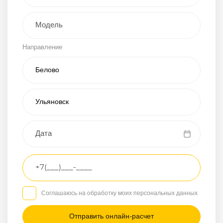
Внедорожник
Направление
Хэтчбэк
Пикап
Универсал
Спорткар
Микроавтобус
Транспортное
средство
Грузовой
Соглашаюсь на обработку моих персональных данных
Седан
/
—
/
—
Другое