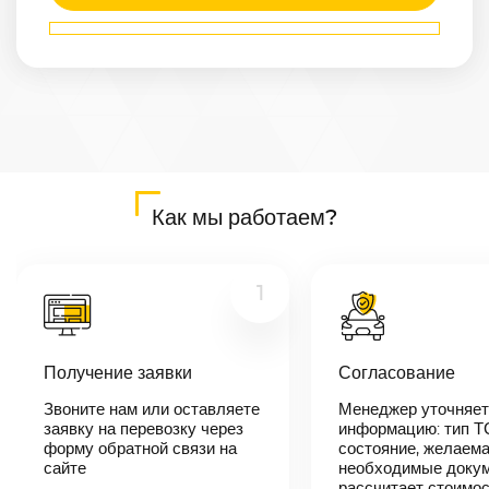
Маршрут
Белово
—
Ульяновск
Расстояние
2765
км
Дата
—
Цена
Как мы работаем?
≈
52 535
₽
1
В течении 10
минут наш
Получение заявки
Согласование
менеджер-
логист
Звоните нам или оставляете
Менеджер уточняет
свяжется с
заявку на перевозку через
вами,
информацию: тип Т
согласует
форму обратной связи на
состояние, желаема
детали
сайте
необходимые докум
автоперевозки,
рассчитает стоимо