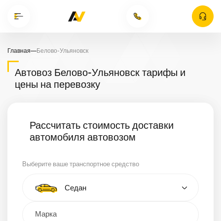
Главная
—
Белово-Ульяновск
Автовоз Белово-Ульяновск тарифы и
цены на перевозку
Рассчитать стоимость доставки
автомобиля автовозом
Выберите ваше транспортное средство
Тип автомобиля
Седан
Кроссовер
Минивэн