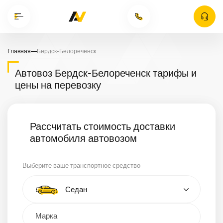
Главная
—
Бердск-Белореченск
Автовоз Бердск-Белореченск тарифы и
цены на перевозку
Рассчитать стоимость доставки
автомобиля автовозом
Выберите ваше транспортное средство
Тип автомобиля
Седан
Кроссовер
Минивэн