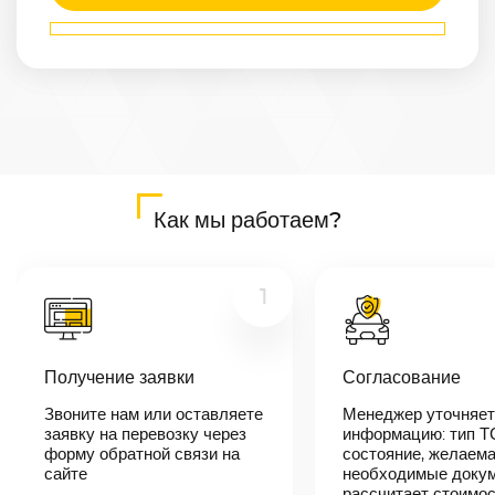
Маршрут
Бердск
—
Белореченск
Расстояние
3964
км
Дата
—
Цена
Как мы работаем?
≈
75 316
₽
1
В течении 10
минут наш
менеджер-
Получение заявки
Согласование
логист
свяжется с
Звоните нам или оставляете
Менеджер уточняет
вами,
согласует
заявку на перевозку через
информацию: тип Т
детали
форму обратной связи на
состояние, желаема
автоперевозки,
сайте
необходимые докум
назовет
рассчитает стоимо