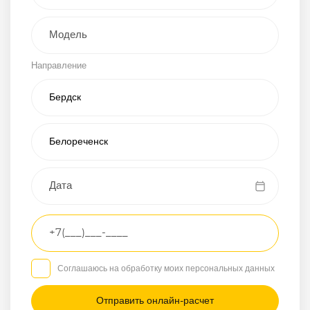
Внедорожник
Направление
Хэтчбэк
Пикап
Универсал
Спорткар
Микроавтобус
Транспортное
средство
Грузовой
Соглашаюсь на обработку моих персональных данных
Седан
/
—
/
—
Другое