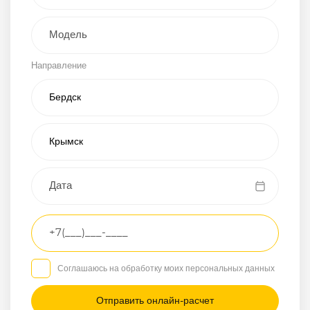
Внедорожник
Направление
Хэтчбэк
Пикап
Универсал
Спорткар
Микроавтобус
Транспортное
средство
Грузовой
Соглашаюсь на обработку моих персональных данных
Седан
/
—
/
—
Другое