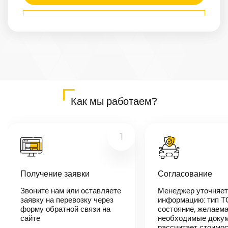
Маршрут
Бердск
—
Крымск
Расстояние
4096
км
Дата
—
Цена
Как мы работаем?
≈
77 824
₽
1
В течении 10
минут наш
Получение заявки
Согласование
менеджер-
логист
Звоните нам или оставляете
Менеджер уточняет
свяжется с
заявку на перевозку через
вами,
информацию: тип Т
согласует
форму обратной связи на
состояние, желаема
детали
сайте
необходимые докум
автоперевозки,
рассчитает стоимо