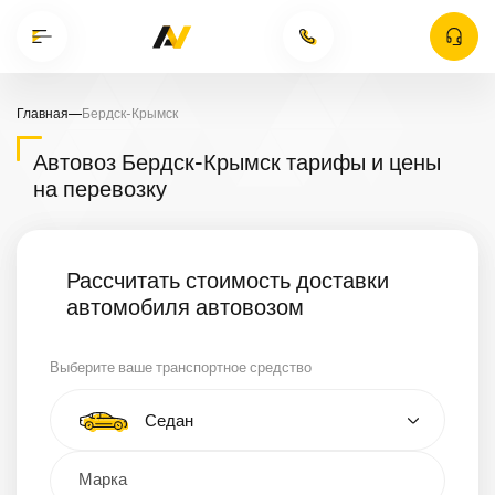
Главная
—
Бердск-Крымск
Автовоз Бердск-Крымск тарифы и цены
на перевозку
Рассчитать стоимость доставки
автомобиля автовозом
Выберите ваше транспортное средство
Тип автомобиля
Седан
Кроссовер
Минивэн