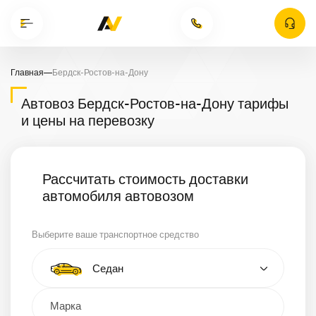
Главная
—
Бердск-Ростов-на-Дону
Автовоз Бердск-Ростов-на-Дону тарифы
и цены на перевозку
Рассчитать стоимость доставки
автомобиля автовозом
Выберите ваше транспортное средство
Тип автомобиля
Седан
Кроссовер
Минивэн