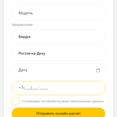
Внедорожник
Направление
Хэтчбэк
Пикап
Универсал
Спорткар
Микроавтобус
Транспортное
средство
Грузовой
Соглашаюсь на обработку моих персональных данных
Седан
/
—
/
—
Другое