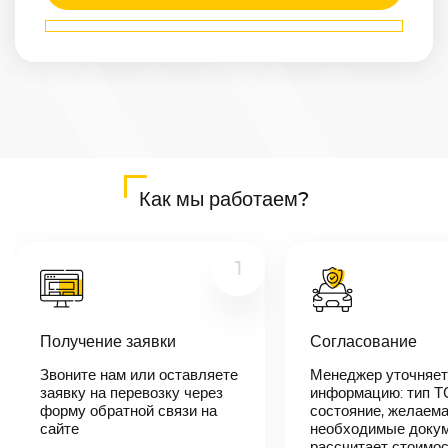
Маршрут
Бердск
—
Ростов-на-
Дону
Расстояние
3745
км
Дата
—
Как мы работаем?
Цена
≈
71 155
₽
1
В течении 10
Получение заявки
Согласование
минут наш
менеджер-
Звоните нам или оставляете
Менеджер уточняет
логист
заявку на перевозку через
информацию: тип Т
свяжется с
вами,
форму обратной связи на
состояние, желаема
согласует
сайте
необходимые докум
детали
рассчитает стоимо