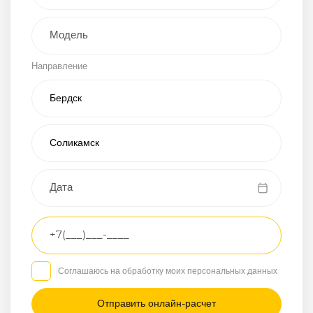
Внедорожник
Направление
Хэтчбэк
Пикап
Универсал
Спорткар
Микроавтобус
Транспортное
средство
Грузовой
Соглашаюсь на обработку моих персональных данных
Седан
/
—
/
—
Другое