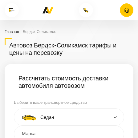
Главная
—
Бердск-Соликамск
Автовоз Бердск-Соликамск тарифы и
цены на перевозку
Рассчитать стоимость доставки
автомобиля автовозом
Выберите ваше транспортное средство
Тип автомобиля
Седан
Кроссовер
Минивэн