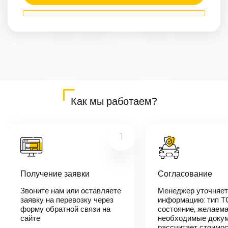
Маршрут
Бердск
—
Соликамск
Расстояние
2187
км
Дата
—
Цена
Как мы работаем?
≈
41 553
₽
1
В течении 10
минут наш
Получение заявки
Согласование
менеджер-
логист
Звоните нам или оставляете
Менеджер уточняет
свяжется с
заявку на перевозку через
вами,
информацию: тип Т
согласует
форму обратной связи на
состояние, желаема
детали
сайте
необходимые докум
автоперевозки,
рассчитает стоимо