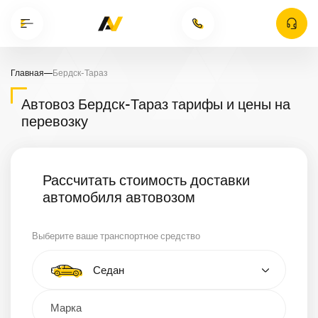
Главная
—
Бердск-Тараз
Автовоз Бердск-Тараз тарифы и цены на
перевозку
Рассчитать стоимость доставки
автомобиля автовозом
Выберите ваше транспортное средство
Тип автомобиля
Седан
Кроссовер
Минивэн