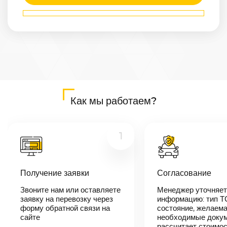
Маршрут
Бердск
—
Тараз
Расстояние
2252
км
Дата
—
Цена
Как мы работаем?
≈
42 788
₽
1
В течении 10
минут наш
Получение заявки
Согласование
менеджер-
логист
Звоните нам или оставляете
Менеджер уточняет
свяжется с
заявку на перевозку через
вами,
информацию: тип Т
согласует
форму обратной связи на
состояние, желаема
детали
сайте
необходимые докум
автоперевозки,
рассчитает стоимо