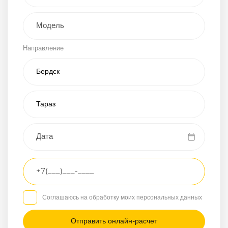
Внедорожник
Направление
Хэтчбэк
Пикап
Универсал
Спорткар
Микроавтобус
Транспортное
средство
Грузовой
Соглашаюсь на обработку моих персональных данных
Седан
/
—
/
—
Другое