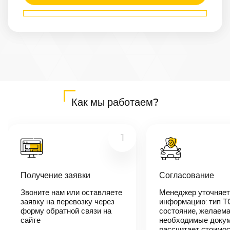
Маршрут
Бердск
—
Якутск
Расстояние
4995
км
Дата
—
Цена
Как мы работаем?
≈
94 905
₽
1
В течении 10
минут наш
Получение заявки
Согласование
менеджер-
логист
Звоните нам или оставляете
Менеджер уточняет
свяжется с
заявку на перевозку через
вами,
информацию: тип Т
согласует
форму обратной связи на
состояние, желаема
детали
сайте
необходимые докум
автоперевозки,
рассчитает стоимо