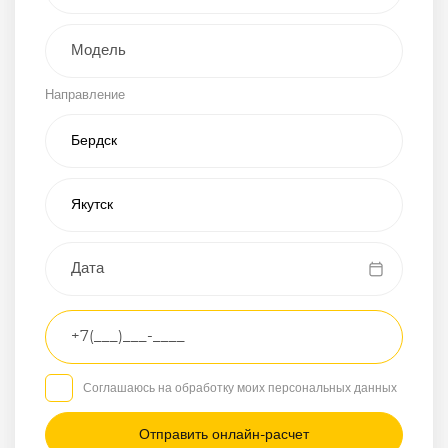
Внедорожник
Направление
Хэтчбэк
Пикап
Универсал
Спорткар
Микроавтобус
Транспортное
средство
Грузовой
Соглашаюсь на обработку моих персональных данных
Седан
/
—
/
—
Другое