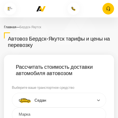
Главная
—
Бердск-Якутск
Автовоз Бердск-Якутск тарифы и цены на
перевозку
Рассчитать стоимость доставки
автомобиля автовозом
Выберите ваше транспортное средство
Тип автомобиля
Седан
Кроссовер
Минивэн