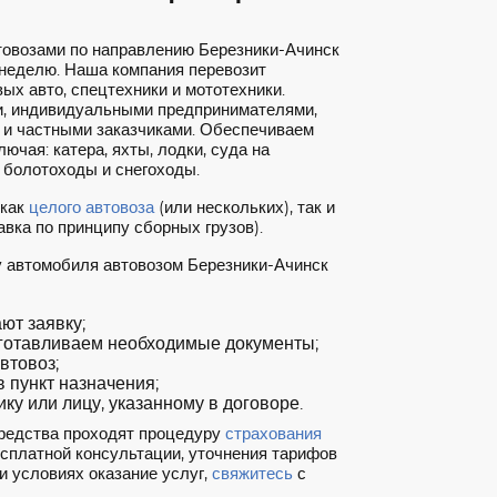
товозами по направлению Березники-Ачинск
 неделю. Наша компания перевозит
ых авто, спецтехники и мототехники.
, индивидуальными предпринимателями,
 и частными заказчиками. Обеспечиваем
ючая: катера, яхты, лодки, суда на
 болотоходы и снегоходы.
 как
целого автовоза
(или нескольких), так и
вка по принципу сборных грузов).
у автомобиля автовозом Березники-Ачинск
т заявку;
готавливаем необходимые документы;
втовоз;
 пункт назначения;
ку или лицу, указанному в договоре.
редства проходят процедуру
страхования
есплатной консультации, уточнения тарифов
и условиях оказание услуг,
свяжитесь
с