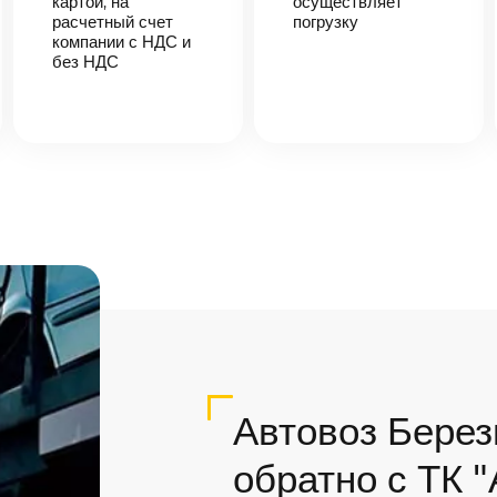
картой, на
осуществляет
расчетный счет
погрузку
компании с НДС и
без НДС
Автовоз Берез
обратно с ТК 