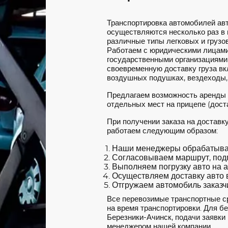
Транспортировка автомобилей ав
осуществляются несколько раз в
различные типы легковых и грузов
Работаем с юридическими лицами
государственными организациями
своевременную доставку груза вкл
воздушных подушках, вездеходы,
Предлагаем возможность аренды
отдельных мест на прицепе (доста
При получении заказа на доставк
работаем следующим образом:
Наши менеджеры обрабатываю
Согласовываем маршрут, под
Выполняем погрузку авто на а
Осуществляем доставку авто в
Отгружаем автомобиль заказчи
Все перевозимые транспортные с
на время транспортировки. Для б
Березники-Ачинск, подачи заявки 
менеджером нашей компании.