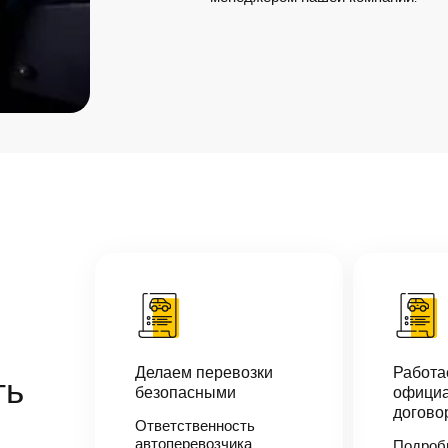
Делаем перевозки
Работ
ть
безопасными
официа
догово
Ответственность
автоперевозчика
Подроб