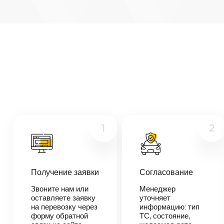
Березники
—
Ачинск
Микроавтобус
Расстояние
2734
км
Грузовой
Дата
Другое
—
Цена
≈
51
1
2
946
₽
Получение заявки
Согласование
В течении 10
минут наш
Звоните нам или
Менеджер
менеджер-
оставляете заявку
уточняет
логист
на перевозку через
информацию: тип
свяжется с
форму обратной
ТС, состояние,
вами,