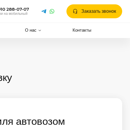
910 288-07-07
Заказать звонок
ки на мобильный
О нас
Контакты
зку
иля автовозом