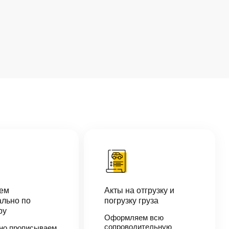
аем
Акты на отгрузку и
льно по
погрузку груза
ру
Оформляем всю
сопроводительную
но прописываем