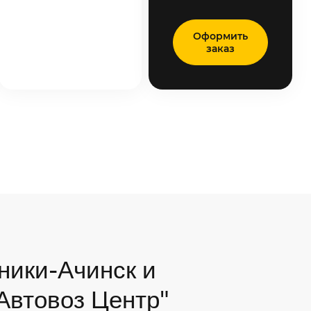
Оформить
заказ
ники-Ачинск и
"Автовоз Центр"