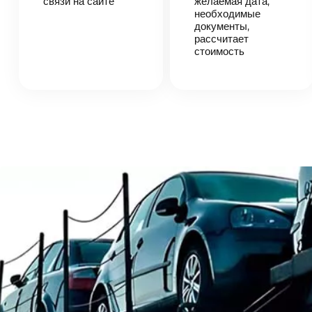
связи на сайте
согласует
желаемая дата,
детали
необходимые
автоперевозки,
документы,
назовет
рассчитает
точную цену и
стоимость
сроки
доставки
груза.