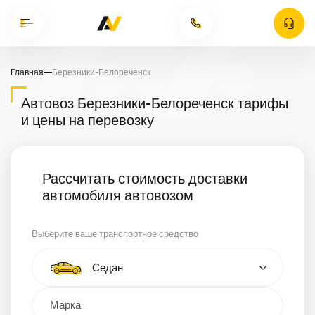
Главная
—
Березники-Белореченск
Автовоз Березники-Белореченск тарифы
и цены на перевозку
Рассчитать стоимость доставки
автомобиля автовозом
Выберите ваше транспортное средство
Тип автомобиля
Седан
Кроссовер
Минивэн