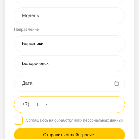
Внедорожник
Направление
Хэтчбэк
Пикап
Универсал
Спорткар
Микроавтобус
Транспортное
средство
Грузовой
Соглашаюсь на обработку моих персональных данных
Седан
/
—
/
—
Другое