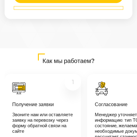
Маршрут
Березники
—
Белореченск
Расстояние
2527
км
Дата
—
Цена
Как мы работаем?
≈
48 013
₽
1
В течении 10
минут наш
Получение заявки
Согласование
менеджер-
логист
Звоните нам или оставляете
Менеджер уточняет
свяжется с
заявку на перевозку через
вами,
информацию: тип Т
согласует
форму обратной связи на
состояние, желаема
детали
сайте
необходимые докум
автоперевозки,
рассчитает стоимо