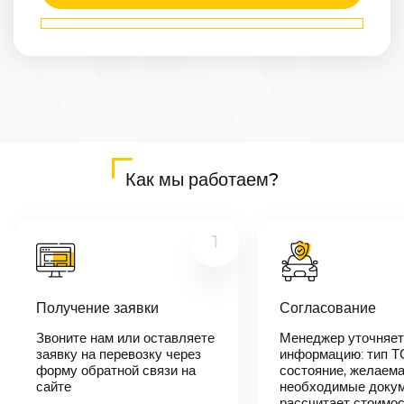
Маршрут
Гусь-
Хрустальный
—
Назрань
Расстояние
1712
км
Дата
—
Цена
Как мы работаем?
≈
32 528
₽
1
В течении 10
минут наш
Получение заявки
Согласование
менеджер-
логист
Звоните нам или оставляете
Менеджер уточняет
свяжется с
заявку на перевозку через
вами,
информацию: тип Т
согласует
форму обратной связи на
состояние, желаема
детали
сайте
необходимые докум
автоперевозки,
рассчитает стоимо