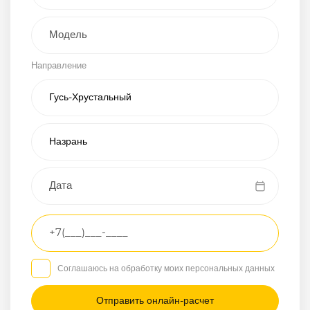
Внедорожник
Направление
Хэтчбэк
Пикап
Универсал
Спорткар
Микроавтобус
Транспортное
средство
Грузовой
Соглашаюсь на обработку моих персональных данных
Седан
/
—
/
—
Другое