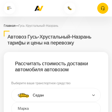
Главная
—
Гусь-Хрустальный-Назрань
Автовоз Гусь-Хрустальный-Назрань
тарифы и цены на перевозку
Рассчитать стоимость доставки
автомобиля автовозом
Выберите ваше транспортное средство
Тип автомобиля
Седан
Кроссовер
Минивэн