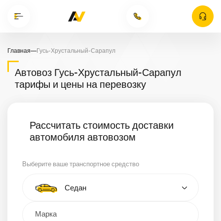
Главная
—
Гусь-Хрустальный-Сарапул
Автовоз Гусь-Хрустальный-Сарапул
тарифы и цены на перевозку
Рассчитать стоимость доставки
автомобиля автовозом
Выберите ваше транспортное средство
Тип автомобиля
Седан
Кроссовер
Минивэн