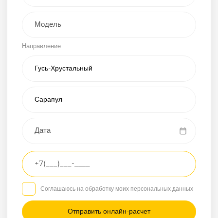
Внедорожник
Направление
Хэтчбэк
Пикап
Универсал
Спорткар
Микроавтобус
Транспортное
средство
Грузовой
Соглашаюсь на обработку моих персональных данных
Седан
/
—
/
—
Другое