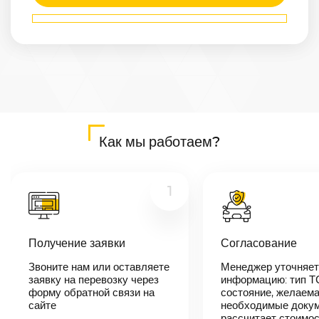
Маршрут
Гусь-
Хрустальный
—
Сарапул
Расстояние
993
км
Дата
—
Цена
Как мы работаем?
≈
18 867
₽
1
В течении 10
минут наш
Получение заявки
Согласование
менеджер-
логист
Звоните нам или оставляете
Менеджер уточняет
свяжется с
заявку на перевозку через
вами,
информацию: тип Т
согласует
форму обратной связи на
состояние, желаема
детали
сайте
необходимые докум
автоперевозки,
рассчитает стоимо