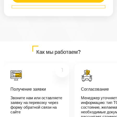
Маршрут
Гусь-
Хрустальный
—
Сургут
Расстояние
2711
км
Дата
—
Цена
Как мы работаем?
≈
51 509
₽
1
В течении 10
минут наш
Получение заявки
Согласование
менеджер-
логист
Звоните нам или оставляете
Менеджер уточняет
свяжется с
заявку на перевозку через
вами,
информацию: тип Т
согласует
форму обратной связи на
состояние, желаема
детали
сайте
необходимые докум
автоперевозки,
рассчитает стоимо