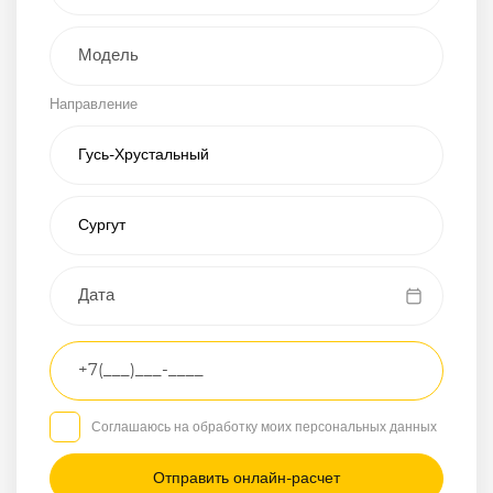
Внедорожник
Направление
Хэтчбэк
Пикап
Универсал
Спорткар
Микроавтобус
Транспортное
средство
Грузовой
Соглашаюсь на обработку моих персональных данных
Седан
/
—
/
—
Другое