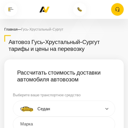
Главная
—
Гусь-Хрустальный-Сургут
Автовоз Гусь-Хрустальный-Сургут
тарифы и цены на перевозку
Рассчитать стоимость доставки
автомобиля автовозом
Выберите ваше транспортное средство
Тип автомобиля
Седан
Кроссовер
Минивэн