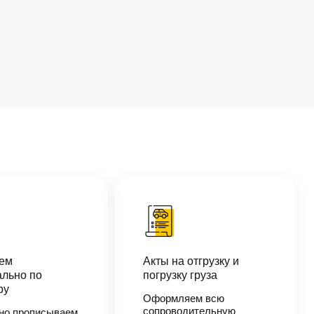
аем
Акты на отгрузку и
льно по
погрузку груза
ру
Оформляем всю
сопроводительную
но прописываем