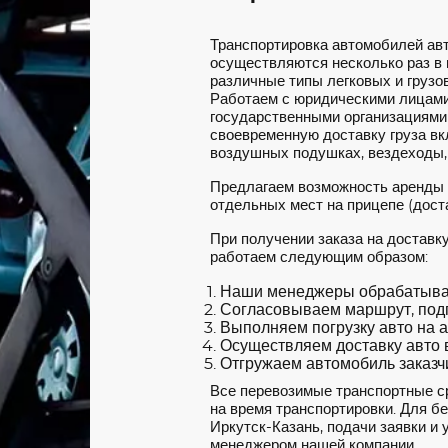
Транспортировка автомобилей ав
осуществляются несколько раз в
различные типы легковых и грузов
Работаем с юридическими лицами
государственными организациями
своевременную доставку груза вкл
воздушных подушках, вездеходы,
Предлагаем возможность аренды
отдельных мест на прицепе (доста
При получении заказа на доставк
работаем следующим образом:
Наши менеджеры обрабатываю
Согласовываем маршрут, под
Выполняем погрузку авто на а
Осуществляем доставку авто в
Отгружаем автомобиль заказчи
Все перевозимые транспортные с
на время транспортировки. Для б
Иркутск-Казань, подачи заявки и 
менеджером нашей компании.