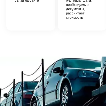
связи на сайте
согласует
желаемая дата,
детали
необходимые
автоперевозки,
документы,
назовет
рассчитает
точную цену и
стоимость
сроки
доставки
груза.