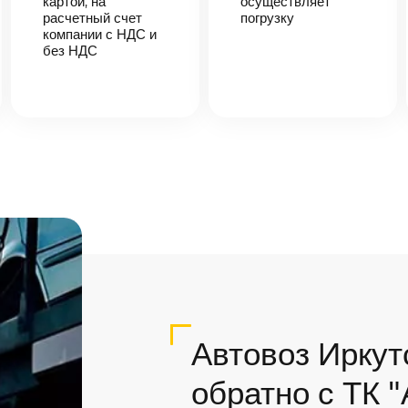
картой, на
осуществляет
расчетный счет
погрузку
компании с НДС и
без НДС
Автовоз Иркут
обратно с ТК 