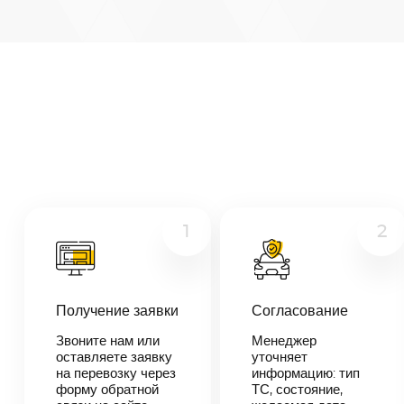
Иркутск
—
Казань
Микроавтобус
Расстояние
4354
км
Грузовой
Дата
Другое
—
Цена
≈
82
1
2
726
₽
Получение заявки
Согласование
В течении 10
минут наш
Звоните нам или
Менеджер
менеджер-
оставляете заявку
уточняет
логист
на перевозку через
информацию: тип
свяжется с
форму обратной
ТС, состояние,
вами,