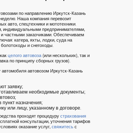
товозами по направлению Иркутск-Казань
 неделю. Наша компания перевозит
ых авто, спецтехники и мототехники.
, индивидуальными предпринимателями,
 и частными заказчиками. Обеспечиваем
ючая: катера, яхты, лодки, суда на
 болотоходы и снегоходы.
 как
целого автовоза
(или нескольких), так и
вка по принципу сборных грузов).
у автомобиля автовозом Иркутск-Казань
т заявку;
готавливаем необходимые документы;
втовоз;
 пункт назначения;
ку или лицу, указанному в договоре.
редства проходят процедуру
страхования
есплатной консультации, уточнения тарифов
условиях оказание услуг,
свяжитесь
с