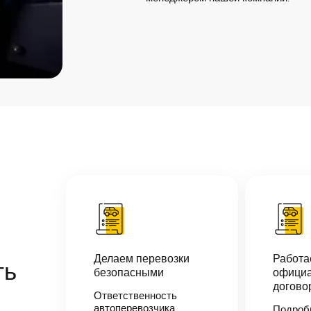
Делаем перевозки
Работ
ть
безопасными
официа
догово
Ответственность
автоперевозчика
Подроб